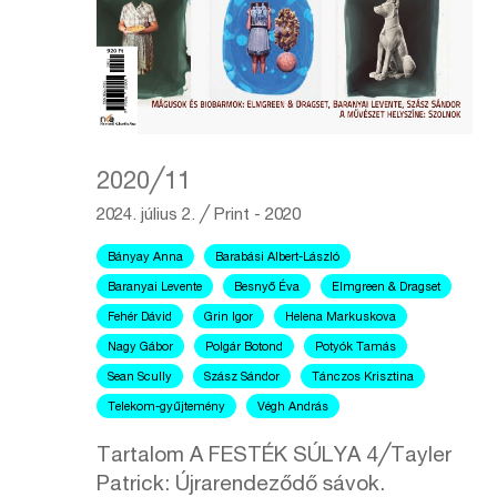
2020╱11
2024. július 2.
╱
Print - 2020
Bányay Anna
Barabási Albert-László
Baranyai Levente
Besnyő Éva
Elmgreen & Dragset
Fehér Dávid
Grin Igor
Helena Markuskova
Nagy Gábor
Polgár Botond
Potyók Tamás
Sean Scully
Szász Sándor
Tánczos Krisztina
Telekom-gyűjtemény
Végh András
Tartalom A FESTÉK SÚLYA 4╱Tayler
Patrick: Újrarendeződő sávok.