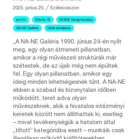
2025. június 25.
╱
Szélesvászon
archív
Eötvös 10
MOME Designkurátor
NA-NE Galéria
tiltott alkotások
„A NA-NE Galéria 1990. június 24-én nyílt
meg, egy olyan átmeneti pillanatban,
amikor a régi művészeti struktúrák már
szétestek, de az újak még nem épültek
fel. Egy olyan pillanatban, amikor egy
ideig minden lehetségesnek tűnt. A NA-NE
ebben a szabad és bizonytalan időben
működött, teret adva olyan
művészeknek, akik a hivatalos intézményi
keretek között nem állíthattak ki, esetleg
– mivel tevékenységük a hatalom által
„tiltott” kategóriába esett – munkáik csak
illegálisan működő kiállítóterekben