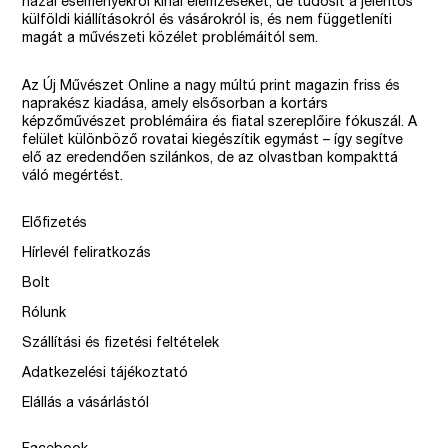
hazai eseményekről kínál elemzéseket, de tudósít a jelentős
külföldi kiállításokról és vásárokról is, és nem függetleníti
magát a művészeti közélet problémáitól sem.
Az Új Művészet Online a nagy múltú print magazin friss és
naprakész kiadása, amely elsősorban a kortárs
képzőművészet problémáira és fiatal szereplőire fókuszál. A
felület különböző rovatai kiegészítik egymást – így segítve
elő az eredendően szilánkos, de az olvastban kompakttá
váló megértést.
Előfizetés
Hírlevél feliratkozás
Bolt
Rólunk
Szállítási és fizetési feltételek
Adatkezelési tájékoztató
Elállás a vásárlástól