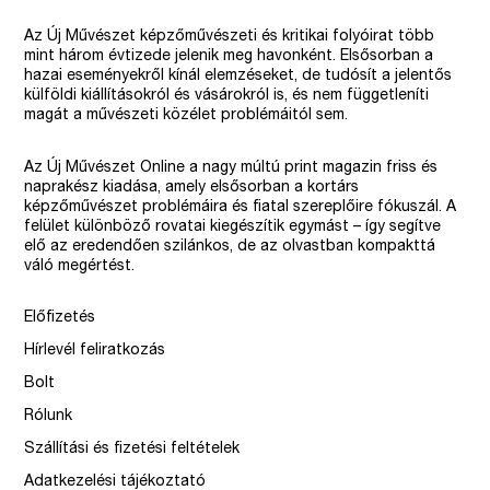
Az Új Művészet képzőművészeti és kritikai folyóirat több
mint három évtizede jelenik meg havonként. Elsősorban a
hazai eseményekről kínál elemzéseket, de tudósít a jelentős
külföldi kiállításokról és vásárokról is, és nem függetleníti
magát a művészeti közélet problémáitól sem.
Az Új Művészet Online a nagy múltú print magazin friss és
naprakész kiadása, amely elsősorban a kortárs
képzőművészet problémáira és fiatal szereplőire fókuszál. A
felület különböző rovatai kiegészítik egymást – így segítve
elő az eredendően szilánkos, de az olvastban kompakttá
váló megértést.
Előfizetés
Hírlevél feliratkozás
Bolt
Rólunk
Szállítási és fizetési feltételek
Adatkezelési tájékoztató