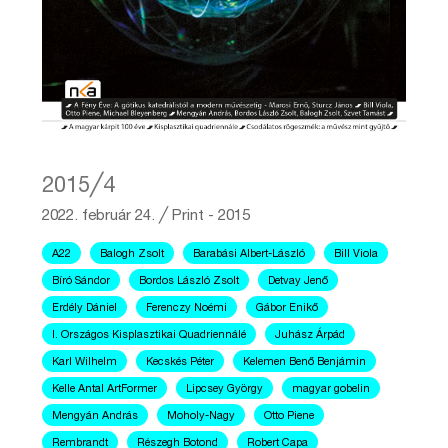
2015╱4
2022. február 24.
╱
Print - 2015
A22
Balogh Zsolt
Barabási Albert-László
Bill Viola
Bíró Sándor
Bordos László Zsolt
Detvay Jenő
Erdély Dániel
Ferenczy Noémi
Gábor Enikő
I. Országos Kisplasztikai Quadriennálé
Juhász Árpád
Karl Wilhelm
Kecskés Péter
Kelemen Benő Benjámin
Kelle Antal ArtFormer
Lipcsey György
magyar gobelin
Mengyán András
Moholy-Nagy
Otto Piene
Rembrandt
Részegh Botond
Robert Capa