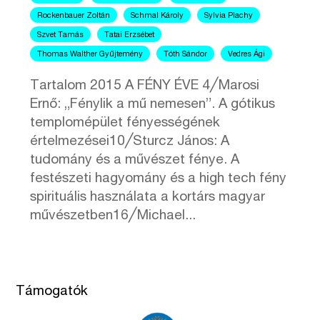
Rockenbauer Zoltán
Schmal Károly
Sylvia Plachy
Szvet Tamás
Tatai Erzsébet
Thomas Walther Gyűjtemény
Tóth Sándor
Vedres Ági
Tartalom 2015 A FÉNY ÉVE 4╱Marosi
Ernő: „Fénylik a mű nemesen”. A gótikus
templomépület fényességének
értelmezései10╱Sturcz János: A
tudomány és a művészet fénye. A
festészeti hagyomány és a high tech fény
spirituális használata a kortárs magyar
művészetben16╱Michael...
Támogatók