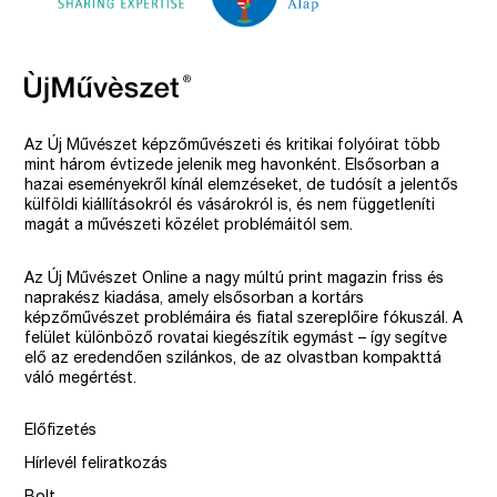
Az Új Művészet képzőművészeti és kritikai folyóirat több
mint három évtizede jelenik meg havonként. Elsősorban a
hazai eseményekről kínál elemzéseket, de tudósít a jelentős
külföldi kiállításokról és vásárokról is, és nem függetleníti
magát a művészeti közélet problémáitól sem.
Az Új Művészet Online a nagy múltú print magazin friss és
naprakész kiadása, amely elsősorban a kortárs
képzőművészet problémáira és fiatal szereplőire fókuszál. A
felület különböző rovatai kiegészítik egymást – így segítve
elő az eredendően szilánkos, de az olvastban kompakttá
váló megértést.
Előfizetés
Hírlevél feliratkozás