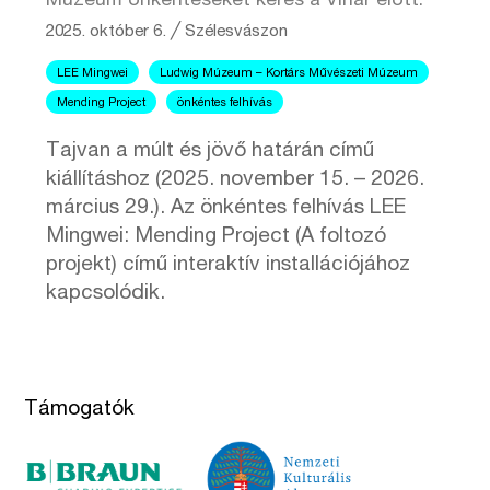
Múzeum önkénteseket keres a Vihar előtt.
2025. október 6.
╱
Szélesvászon
LEE Mingwei
Ludwig Múzeum – Kortárs Művészeti Múzeum
Mending Project
önkéntes felhívás
Tajvan a múlt és jövő határán című
kiállításhoz (2025. november 15. – 2026.
március 29.). Az önkéntes felhívás LEE
Mingwei: Mending Project (A foltozó
projekt) című interaktív installációjához
kapcsolódik.
Támogatók