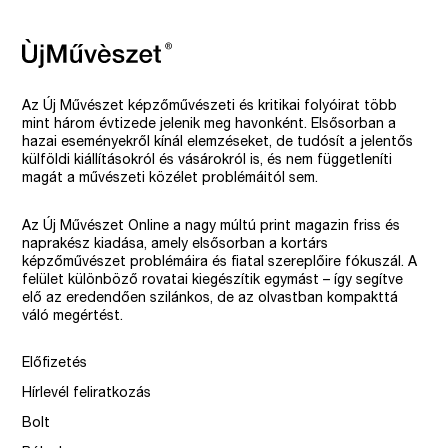
Az Új Művészet képzőművészeti és kritikai folyóirat több
mint három évtizede jelenik meg havonként. Elsősorban a
hazai eseményekről kínál elemzéseket, de tudósít a jelentős
külföldi kiállításokról és vásárokról is, és nem függetleníti
magát a művészeti közélet problémáitól sem.
Az Új Művészet Online a nagy múltú print magazin friss és
naprakész kiadása, amely elsősorban a kortárs
képzőművészet problémáira és fiatal szereplőire fókuszál. A
felület különböző rovatai kiegészítik egymást – így segítve
elő az eredendően szilánkos, de az olvastban kompakttá
váló megértést.
Előfizetés
Hírlevél feliratkozás
Bolt