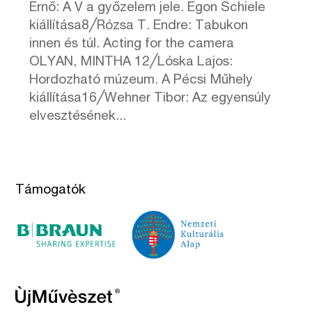
Ernő: A V a győzelem jele. Egon Schiele
kiállítása8╱Rózsa T. Endre: Tabukon
innen és túl. Acting for the camera
OLYAN, MINTHA 12╱Lóska Lajos:
Hordozható múzeum. A Pécsi Műhely
kiállítása16╱Wehner Tibor: Az egyensúly
elvesztésének...
Támogatók