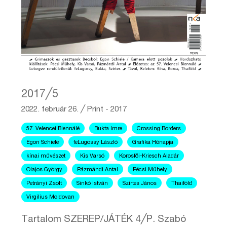
2017╱5
2022. február 26.
╱
Print - 2017
57. Velencei Biennálé
Bukta Imre
Crossing Borders
Egon Schiele
feLugossy László
Grafika Hónapja
kínai művészet
Kis Varsó
Korosfői-Kriesch Aladár
Olajos György
Pázmándi Antal
Pécsi Műhely
Petrányi Zsolt
Sinkó István
Szirtes János
Thaiföld
Virgilius Moldovan
Tartalom SZEREP/JÁTÉK 4╱P. Szabó