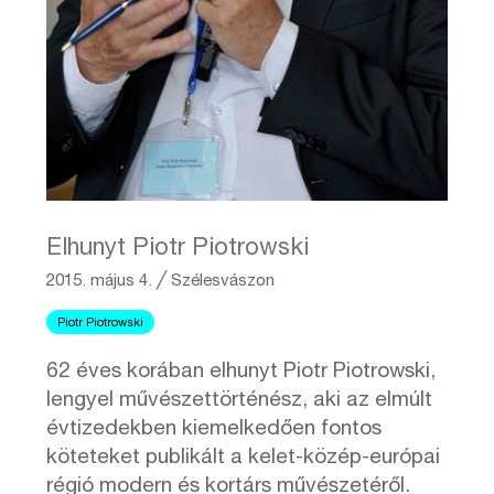
Elhunyt Piotr Piotrowski
2015. május 4.
╱
Szélesvászon
Piotr Piotrowski
62 éves korában elhunyt Piotr Piotrowski,
lengyel művészettörténész, aki az elmúlt
évtizedekben kiemelkedően fontos
köteteket publikált a kelet-közép-európai
régió modern és kortárs művészetéről.