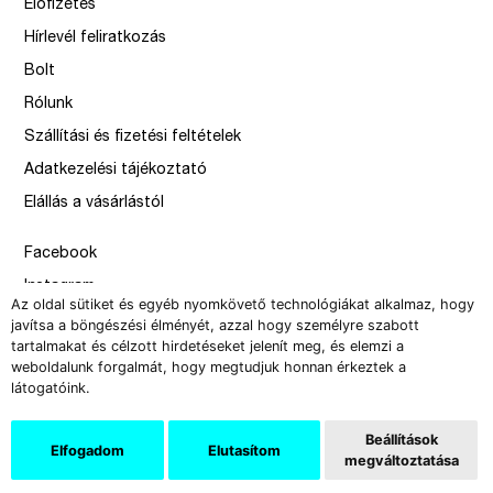
Előfizetés
Hírlevél feliratkozás
Bolt
Rólunk
Szállítási és fizetési feltételek
Adatkezelési tájékoztató
Elállás a vásárlástól
Facebook
Instagram
Az oldal sütiket és egyéb nyomkövető technológiákat alkalmaz, hogy
Issue
javítsa a böngészési élményét, azzal hogy személyre szabott
tartalmakat és célzott hirdetéseket jelenít meg, és elemzi a
–
weboldalunk forgalmát, hogy megtudjuk honnan érkeztek a
design by Solymosi Mór, Sirbik Attila
látogatóink.
webbyzolka
Beállítások
Elfogadom
Elutasítom
megváltoztatása
Copyright 2008-2026 Új Művészet