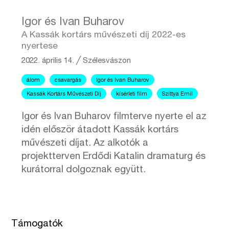
Igor és Ivan Buharov
A Kassák kortárs művészeti díj 2022-es
nyertese
2022. április 14.
╱
Szélesvászon
álom
csavargás
Igor és Ivan Buharov
Kassák Kortárs Művészeti Díj
kísérleti film
Szittya Emil
Igor és Ivan Buharov filmterve nyerte el az
idén először átadott Kassák kortárs
művészeti díjat. Az alkotók a
projektterven Erdődi Katalin dramaturg és
kurátorral dolgoznak együtt.
Támogatók