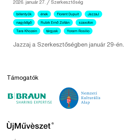
2026. január 27.
╱
Szerkesztőség
billentyűk
ének
Florent Dupuit
JazzaJ
nagybőgő
Rubik Ernő Zoltán
szaxofon
Tara Khozein
tárgyak
Yoram Rosilio
Jazzaj a Szerkesztőségben január 29-én.
Támogatók