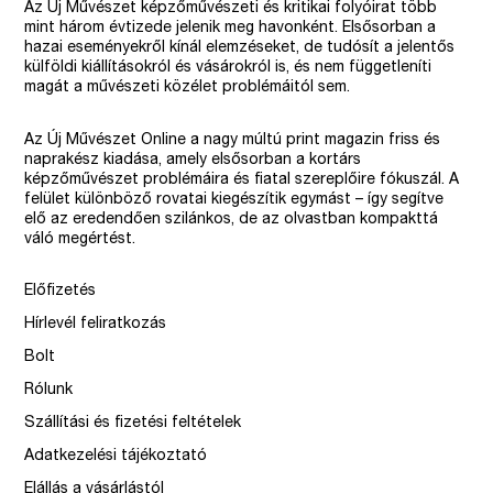
Az Új Művészet képzőművészeti és kritikai folyóirat több
mint három évtizede jelenik meg havonként. Elsősorban a
hazai eseményekről kínál elemzéseket, de tudósít a jelentős
külföldi kiállításokról és vásárokról is, és nem függetleníti
magát a művészeti közélet problémáitól sem.
Az Új Művészet Online a nagy múltú print magazin friss és
naprakész kiadása, amely elsősorban a kortárs
képzőművészet problémáira és fiatal szereplőire fókuszál. A
felület különböző rovatai kiegészítik egymást – így segítve
elő az eredendően szilánkos, de az olvastban kompakttá
váló megértést.
Előfizetés
Hírlevél feliratkozás
Bolt
Rólunk
Szállítási és fizetési feltételek
Adatkezelési tájékoztató
Elállás a vásárlástól