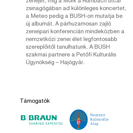
zenéjét, míg a Mörk a Rumbach utcai
zsinagógában ad különleges koncertet,
a Meteo pedig a BUSH-on mutatja be
új albumát. A párhuzamosan zajló
zeneipari konferencián mindeközben a
nemzetközi zenei élet legfontosabb
szereplőitől tanulhatunk. A BUSH
szakmai partnere a Petőfi Kulturális
Ügynökség – Hajógyár.
Támogatók