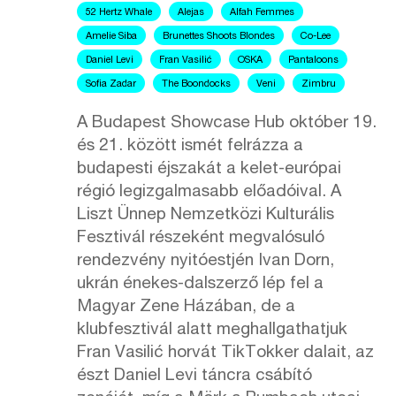
52 Hertz Whale
Alejas
Alfah Femmes
Amelie Siba
Brunettes Shoots Blondes
Co-Lee
Daniel Levi
Fran Vasilić
OSKA
Pantaloons
Sofia Zadar
The Boondocks
Veni
Zimbru
A Budapest Showcase Hub október 19.
és 21. között ismét felrázza a
budapesti éjszakát a kelet-európai
régió legizgalmasabb előadóival. A
Liszt Ünnep Nemzetközi Kulturális
Fesztivál részeként megvalósuló
rendezvény nyitóestjén Ivan Dorn,
ukrán énekes-dalszerző lép fel a
Magyar Zene Házában, de a
klubfesztivál alatt meghallgathatjuk
Fran Vasilić horvát TikTokker dalait, az
észt Daniel Levi táncra csábító