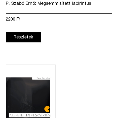
P. Szabó Ernő: Megsemmisített labirintus
2200
Ft
Részletek