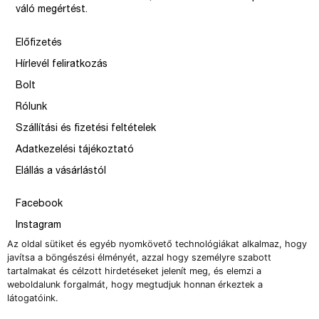
váló megértést.
Előfizetés
Hírlevél feliratkozás
Bolt
Rólunk
Szállítási és fizetési feltételek
Adatkezelési tájékoztató
Elállás a vásárlástól
Facebook
Instagram
Az oldal sütiket és egyéb nyomkövető technológiákat alkalmaz, hogy
Issue
javítsa a böngészési élményét, azzal hogy személyre szabott
–
tartalmakat és célzott hirdetéseket jelenít meg, és elemzi a
weboldalunk forgalmát, hogy megtudjuk honnan érkeztek a
design by Solymosi Mór, Sirbik Attila
látogatóink.
webbyzolka