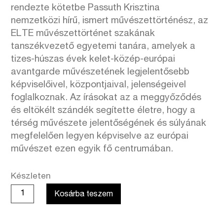
rendezte kötetbe Passuth Krisztina
nemzetközi hírű, ismert művészettörténész, az
ELTE művészettörténet szakának
tanszékvezető egyetemi tanára, amelyek a
tizes-húszas évek kelet-közép-európai
avantgarde művészetének legjelentősebb
képviselőivel, központjaival, jelenségeivel
foglalkoznak. Az írásokat az a meggyőződés
és eltökélt szándék segítette életre, hogy a
térség művészete jelentőségének és súlyának
megfelelően legyen képviselve az európai
művészet ezen egyik fő centrumában.
Készleten
Passuth
Kosárba teszem
Krisztina:
Tranzit