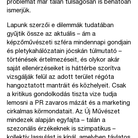
problémát már talán túlságosan is behatóan
ismerjük.
Lapunk szerzői e dilemmák tudatában
gyűjtik össze az aktuális – ám a
képzőművészeti szféra mindennapi gondjain
és pletykahálózatain jócskán túlmutató –
történések értelmezéseit, és olykor akár
saját ellenérzéseiket is háttérbe szorítva
vizsgálják felül az adott terület régóta
hangoztatott mantráit és közhelyeit. Csak
a kritikus gondolkodás tiszta vize tudja
lemosni a PR zavaros mázát és a marketing
cirkalmas körmondatait. Az Új Művészet
mindezek alapján egyfajta – talán a
szezonális érzékeknek is szimpatikus –
kollektív lassulást is kínál, amelyben távlatos