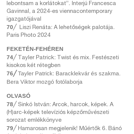
lebontsam a korlátokat”. Interjú Francesca
Gavinnal, a 2024-es viennacontemporary
igazgatójával
70
╱
Liszi Renáta: A lehetőségek palotája.
Paris Photo 2024
FEKETÉN-FEHÉREN
74
╱
Tayler Patrick: Twist és mix. Festészeti
kisokos két rétegben
76╱
Tayler Patrick: Baracklekvár és szakma.
Bera Viktor mozgó fotólaborja
OLVASÓ
78
╱ Sinkó István: Arcok, harcok, képek. A
(H)arc-képek televíziós képzőművészeti
sorozat emlékkönyve
79
╱ Hamarosan megjelenik! Műértők 6. Bánó