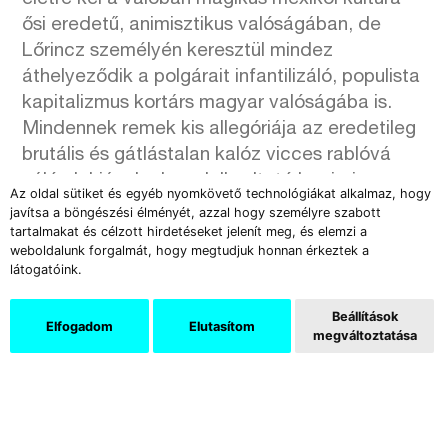
ősi eredetű, animisztikus valóságában, de
Lőrincz személyén keresztül mindez
áthelyeződik a polgárait infantilizáló, populista
kapitalizmus kortárs magyar valóságába is.
Mindennek remek kis allegóriája az eredetileg
brutális és gátlástalan kalóz vicces rablóvá
váló alakjának elgondolkodtató karrierje a
Az oldal sütiket és egyéb nyomkövető technológiákat alkalmaz, hogy
globális populáris kultúrában. A Karib-tenger
javítsa a böngészési élményét, azzal hogy személyre szabott
tartalmakat és célzott hirdetéseket jelenít meg, és elemzi a
kalóza Lőrincz szép új világában – egy
weboldalunk forgalmát, hogy megtudjuk honnan érkeztek a
szatirikus regiszterben – pezsgőző
látogatóink.
partykirállyá, idióta, fröccsöntött rokokó nippé
változik.” (Hornyik Sándor:
A halott természet
Beállítások
Elfogadom
Elutasítom
megváltoztatása
élő világa. Pumpkin Spice & Tears
)