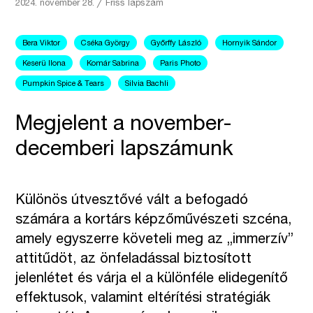
2024. november 28.
╱
Friss lapszám
Bera Viktor
Cséka György
Győrffy László
Hornyik Sándor
Keserü Ilona
Komár Sabrina
Paris Photo
Pumpkin Spice & Tears
Silvia Bachli
Megjelent a november-
decemberi lapszámunk
Különös útvesztővé vált a befogadó
számára a kortárs képzőművészeti szcéna,
amely egyszerre követeli meg az „immerzív”
attitűdöt, az önfeladással biztosított
jelenlétet és várja el a különféle elidegenítő
effektusok, valamint eltérítési stratégiák