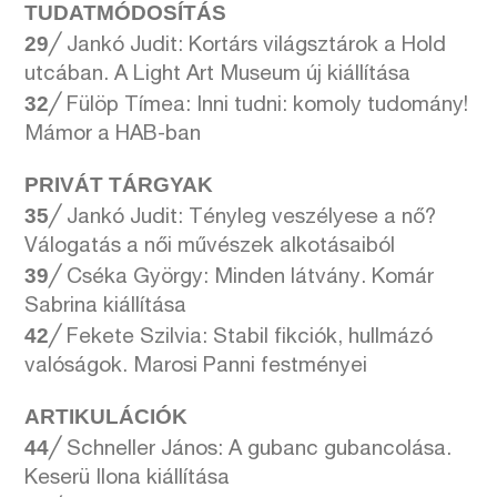
TUDATMÓDOSÍTÁS
29
╱
Jankó Judit: Kortárs világsztárok a Hold
utcában. A Light Art Museum új kiállítása
32
╱
Fülöp Tímea: Inni tudni: komoly tudomány!
Mámor a HAB-ban
PRIVÁT TÁRGYAK
35
╱
Jankó Judit: Tényleg veszélyese a nő?
Válogatás a női művészek alkotásaiból
39
╱
Cséka György: Minden látvány. Komár
Sabrina kiállítása
42
╱
Fekete Szilvia: Stabil fikciók, hullmázó
valóságok. Marosi Panni festményei
ARTIKULÁCIÓK
44
╱
Schneller János: A gubanc gubancolása.
Keserü Ilona kiállítása