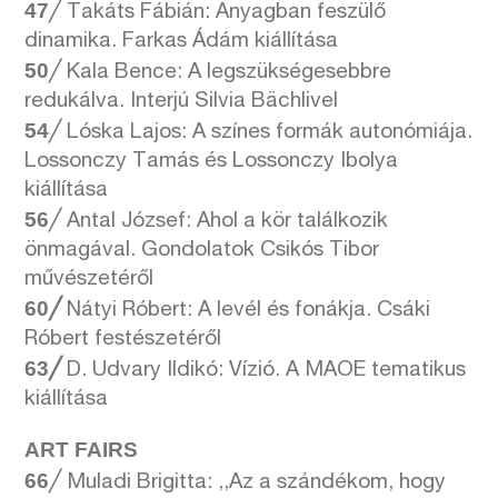
47
╱
Takáts Fábián: Anyagban feszülő
dinamika. Farkas Ádám kiállítása
50
╱
Kala Bence: A legszükségesebbre
redukálva. Interjú Silvia Bächlivel
54
╱
Lóska Lajos: A színes formák autonómiája.
Lossonczy Tamás és Lossonczy Ibolya
kiállítása
56
╱ Antal József: Ahol a kör találkozik
önmagával. Gondolatok Csikós Tibor
művészetéről
60╱
Nátyi Róbert: A levél és fonákja. Csáki
Róbert festészetéről
63╱
D. Udvary Ildikó: Vízió. A MAOE tematikus
kiállítása
ART FAIRS
66
╱
Muladi Brigitta: ,,Az a szándékom, hogy