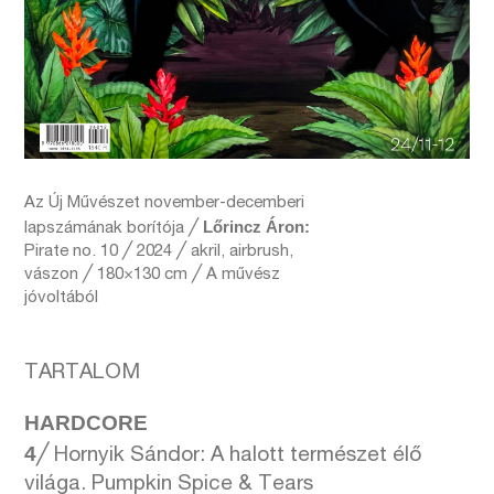
Az Új Művészet november-decemberi
Lőrincz Áron:
lapszámának borítója ╱
Pirate no. 10 ╱ 2024 ╱ akril, airbrush,
vászon ╱ 180×130 cm ╱ A művész
jóvoltából
TARTALOM
HARDCORE
4
╱ Hornyik Sándor: A halott természet élő
világa. Pumpkin Spice & Tears