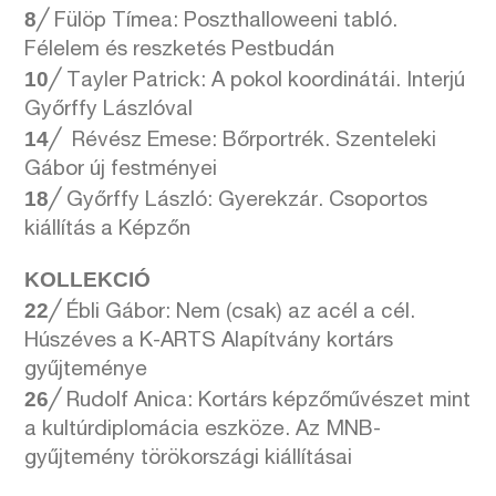
8
╱ Fülöp Tímea: Poszthalloweeni tabló.
Félelem és reszketés Pestbudán
10
╱
Tayler Patrick: A pokol koordinátái. Interjú
Győrffy Lászlóval
14
╱
Révész Emese: Bőrportrék. Szenteleki
Gábor új festményei
18
╱
Győrffy László: Gyerekzár. Csoportos
kiállítás a Képzőn
KOLLEKCIÓ
22
╱
Ébli Gábor: Nem (csak) az acél a cél.
Húszéves a K-ARTS Alapítvány kortárs
gyűjteménye
26
╱
Rudolf Anica: Kortárs képzőművészet mint
a kultúrdiplomácia eszköze. Az MNB-
gyűjtemény törökországi kiállításai