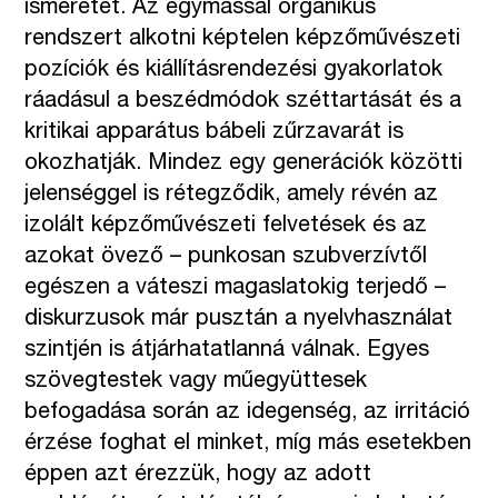
ismeretét. Az egymással organikus
rendszert alkotni képtelen képzőművészeti
pozíciók és kiállításrendezési gyakorlatok
ráadásul a beszédmódok széttartását és a
kritikai apparátus bábeli zűrzavarát is
okozhatják. Mindez egy generációk közötti
jelenséggel is rétegződik, amely révén az
izolált képzőművészeti felvetések és az
azokat övező – punkosan szubverzívtől
egészen a váteszi magaslatokig terjedő –
diskurzusok már pusztán a nyelvhasználat
szintjén is átjárhatatlanná válnak. Egyes
szövegtestek vagy műegyüttesek
befogadása során az idegenség, az irritáció
érzése foghat el minket, míg más esetekben
éppen azt érezzük, hogy az adott