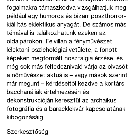
fogalmakra támaszkodva vizsgálhatjuk meg
például egy humoros és bizarr poszthorror-
kiállítás eklektikus anyagát. De számos más
témával is találkozhatunk ezeken az
oldalpárokon. Felvillan a fényművészet
lélektani-pszichológiai vetülete, a fonott
képeken megformált nosztalgia érzése, és
még sok más felfedeznivaló várja az olvasót
a nőművészet aktuális – vagy mások szerint
már megunt – kérdéseitől kezdve a kortárs
bacchanáliák értelmezésén és
dekonstrukcióján keresztül az archaikus
fotográfia és a baracklekvár kapcsolatának
kibogozásáig.
Szerkesztőség