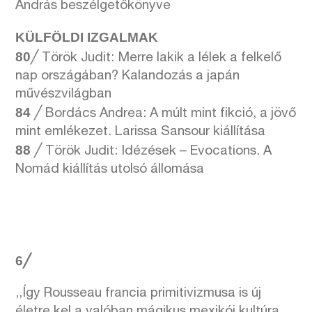
András beszélgetőkönyve
KÜLFÖLDI IZGALMAK
80
╱
Török Judit: Merre lakik a lélek a felkelő
nap országában? Kalandozás a japán
művészvilágban
84
╱ Bordács Andrea: A múlt mint fikció, a jövő
mint emlékezet. Larissa Sansour kiállítása
88
╱ Török Judit: Idézések – Evocations. A
Nomád kiállítás utolsó állomása
6╱
,,Így Rousseau francia primitivizmusa is új
életre kel a valóban mágikus mexikói kultúra