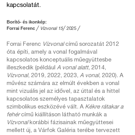
kapcsolatát.
Borító- és ikonkép:
Forrai Ferenc
╱
Vízvonal 15
╱ 2025 ╱
Forrai Ferenc
Vízvonal
című sorozatát 2012
óta építi, amely a vonal fogalmával
kapcsolatos konceptuális műegyüttesbe
illeszkedik (például
A vonal alatt
, 2014,
Vízvonal
, 2019, 2022, 2023,
A vonal
, 2020). A
művész számára az elmúlt években a vonal
mint vizuális jel az idővel, az úttal és a hittel
kapcsolatos személyes tapasztalatok
szimbolikus eszközévé vált. A
Kékre rátakar a
fehér
című kiállításon látható munkák a
Vízvonal
korábbi fázisainak műegyüttesei
mellett új, a Várfok Galéria terébe tervezett