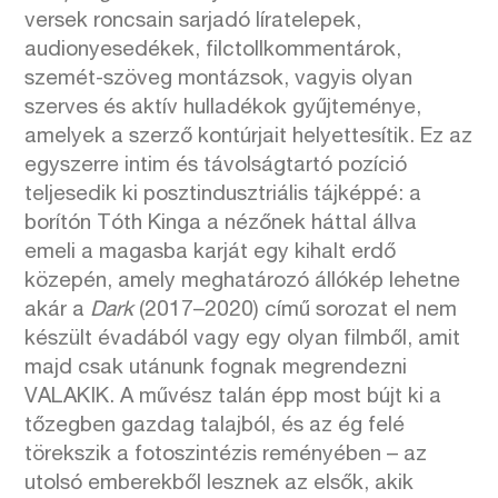
versek roncsain sarjadó líratelepek,
audionyesedékek, filctollkommentárok,
szemét-szöveg montázsok, vagyis olyan
szerves és aktív hulladékok gyűjteménye,
amelyek a szerző kontúrjait helyettesítik. Ez az
egyszerre intim és távolságtartó pozíció
teljesedik ki posztindusztriális tájképpé: a
borítón Tóth Kinga a nézőnek háttal állva
emeli a magasba karját egy kihalt erdő
közepén, amely meghatározó állókép lehetne
akár a
Dark
(2017–2020) című sorozat el nem
készült évadából vagy egy olyan filmből, amit
majd csak utánunk fognak megrendezni
VALAKIK. A művész talán épp most bújt ki a
tőzegben gazdag talajból, és az ég felé
törekszik a fotoszintézis reményében – az
utolsó emberekből lesznek az elsők, akik