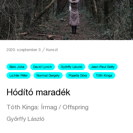
2020. szeptember 3.
╱
Kunszt
Baki Júlia
David Lynch
Győrffy László
Jean-Paul Getty
Lichter Péter
Normal Gergely
Popella Dóra
Tóth Kinga
Hódító maradék
Tóth Kinga: Írmag / Offspring
Győrffy László