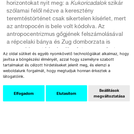
horizontokat nyit meg: a
Kukoricadalok
szikár
szólamai felől nézve a keresztény
teremtéstörténet csak sikertelen kísérlet, mert
az antropocén is bele volt kódolva. Az
antropocentrizmus gőgjének felszámolásával
a répcelaki bánya és Zug domborzata is
ugyanabba a térbe kerül a
futurum perfectum
Az oldal sütiket és egyéb nyomkövető technológiákat alkalmaz, hogy
szabályai szerint, ha figyelembe vesszük, hogy
javítsa a böngészési élményét, azzal hogy személyre szabott
a szerző már saját „bevégződése” után tekint
tartalmakat és célzott hirdetéseket jelenít meg, és elemzi a
weboldalunk forgalmát, hogy megtudjuk honnan érkeztek a
vissza önmagára, akár csak Lichter Péter
látogatóink.
Fagyott május
(2017) című kísérleti
horrorjában: a posztapokaliptikus táj
Beállítások
Elfogadom
Elutasítom
koordinátainak meghatározása teljességgel
megváltoztatása
szükségtelen, hiszen ha már sehol nem
vagyunk otthon, bármerre elindulhatunk.