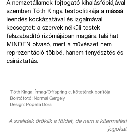
A nemzetállamok fojtogató kihalásfóbiájával
szemben Tóth Kinga testpolitikája a mássá
leendés kockázatával és izgalmával
kecsegtet: a szervek nélküli testek
felszabadító rizómájában magára találhat
MINDEN olvasó, mert a művészet nem
reprezentáció többé, hanem tenyésztés és
csíráztatás.
Tóth Kinga: Írmag/Offspring c. kötetének borítója
Borítófotó: Normal Gergely
Design: Popella Dóra
A szelídek öröklik a földet, de nem a kitermelési
jogokat