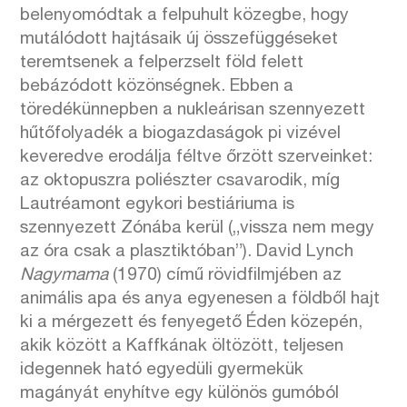
belenyomódtak a felpuhult közegbe, hogy
mutálódott hajtásaik új összefüggéseket
teremtsenek a felperzselt föld felett
bebázódott közönségnek. Ebben a
töredékünnepben a nukleárisan szennyezett
hűtőfolyadék a biogazdaságok pi vizével
keveredve erodálja féltve őrzött szerveinket:
az oktopuszra poliészter csavarodik, míg
Lautréamont egykori bestiáriuma is
szennyezett Zónába kerül („vissza nem megy
az óra csak a plasztiktóban”). David Lynch
Nagymama
(1970) című rövidfilmjében az
animális apa és anya egyenesen a földből hajt
ki a mérgezett és fenyegető Éden közepén,
akik között a Kaffkának öltözött, teljesen
idegennek ható egyedüli gyermekük
magányát enyhítve egy különös gumóból