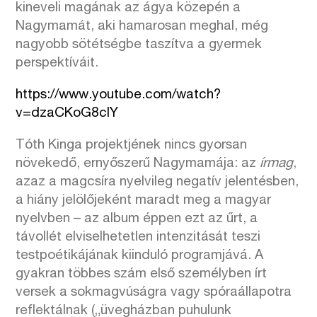
kineveli magának az ágya közepén a
Nagymamát, aki hamarosan meghal, még
nagyobb sötétségbe taszítva a gyermek
perspektíváit.
https://www.youtube.com/watch?
v=dzaCKoG8clY
Tóth Kinga projektjének nincs gyorsan
növekedő, ernyőszerű Nagymamája: az
írmag
,
azaz a magcsíra nyelvileg negatív jelentésben,
a hiány jelölőjeként maradt meg a magyar
nyelvben – az album éppen ezt az űrt, a
távollét elviselhetetlen intenzitását teszi
testpoétikájának kiinduló programjává. A
gyakran többes szám első személyben írt
versek a sokmagvúságra vagy spóraállapotra
reflektálnak („üvegházban puhulunk