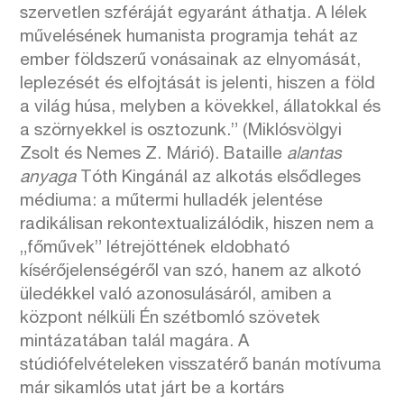
szervetlen szféráját egyaránt áthatja. A lélek
művelésének humanista programja tehát az
ember földszerű vonásainak az elnyomását,
leplezését és elfojtását is jelenti, hiszen a föld
a világ húsa, melyben a kövekkel, állatokkal és
a szörnyekkel is osztozunk.” (Miklósvölgyi
Zsolt és Nemes Z. Márió). Bataille
alantas
anyaga
Tóth Kingánál az alkotás elsődleges
médiuma: a műtermi hulladék jelentése
radikálisan rekontextualizálódik, hiszen nem a
„főművek” létrejöttének eldobható
kísérőjelenségéről van szó, hanem az alkotó
üledékkel való azonosulásáról, amiben a
központ nélküli Én szétbomló szövetek
mintázatában talál magára. A
stúdiófelvételeken visszatérő banán motívuma
már sikamlós utat járt be a kortárs