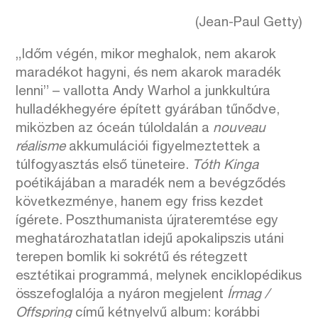
(Jean-Paul Getty)
„Időm végén, mikor meghalok, nem akarok
maradékot hagyni, és nem akarok maradék
lenni” – vallotta Andy Warhol a junkkultúra
hulladékhegyére épített gyárában tűnődve,
miközben az óceán túloldalán a
nouveau
réalisme
akkumulációi figyelmeztettek a
túlfogyasztás első tüneteire.
Tóth Kinga
poétikájában a maradék nem a bevégződés
következménye, hanem egy friss kezdet
ígérete. Poszthumanista újrateremtése egy
meghatározhatatlan idejű apokalipszis utáni
terepen bomlik ki sokrétű és rétegzett
esztétikai programmá, melynek enciklopédikus
összefoglalója a nyáron megjelent
Írmag /
Offspring
című kétnyelvű album: korábbi