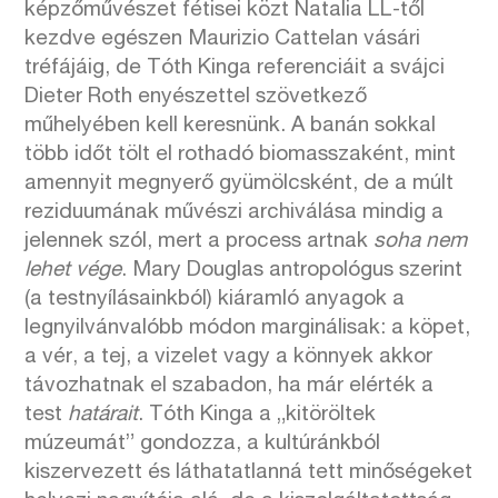
képzőművészet fétisei közt Natalia LL-től
kezdve egészen Maurizio Cattelan vásári
tréfájáig, de Tóth Kinga referenciáit a svájci
Dieter Roth enyészettel szövetkező
műhelyében kell keresnünk. A banán sokkal
több időt tölt el rothadó biomasszaként, mint
amennyit megnyerő gyümölcsként, de a múlt
reziduumának művészi archiválása mindig a
jelennek szól, mert a process artnak
soha nem
lehet vége
. Mary Douglas antropológus szerint
(a testnyílásainkból) kiáramló anyagok a
legnyilvánvalóbb módon marginálisak: a köpet,
a vér, a tej, a vizelet vagy a könnyek akkor
távozhatnak el szabadon, ha már elérték a
test
határait
. Tóth Kinga a „kitöröltek
múzeumát” gondozza, a kultúránkból
kiszervezett és láthatatlanná tett minőségeket