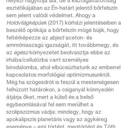
helyezi nagyítója alá, de a kiszolgáltatottság
esztétikájában az Én-határt jelentő bőrfelszín
sem jelent valódi védelmet
.
Ahogy a
Holdvilágképűek
(2017) kórházi jelentéseiben a
beszélő optikája a bőrfelszín mögé bújik, hogy
feltérképezze az
abject
aceton- és
ammóniaszagú igazságát, itt továbbmegy, és
az
egész
környezetet beolvasztja ebbe az
irhába/cellulózba varrt személyes
birodalomba, ahol elbúcsúzhatunk az emberrel
kapcsolatos morfológiai optimizmusunktól.
Még ha szögesdrót is feszül a mesterségesen
felhúzott határokon, a csiganyál könnyedén
átjárja őket, mert a külső és a belső
egybeomlásával fel sem merülhet a
szolipszizmus vádja: mindegy, hogy az
apokalipszis planetáris vagy az agykéreg
eseménye – ami történt, megtörtént és Tóth