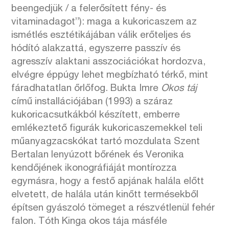
beengedjük / a felerősített fény- és
vitaminadagot”): maga a kukoricaszem az
ismétlés esztétikájában válik erőteljes és
hódító alakzattá, egyszerre passzív és
agresszív alaktani asszociációkat hordozva,
elvégre éppúgy lehet megbízható térkő, mint
fáradhatatlan őrlőfog. Bukta Imre
Okos táj
című installációjában (1993) a száraz
kukoricacsutkákból készített, emberre
emlékeztető figurák kukoricaszemekkel teli
műanyagzacskókat tartó mozdulata Szent
Bertalan lenyúzott bőrének és Veronika
kendőjének ikonográfiáját montírozza
egymásra, hogy a festő apjának halála előtt
elvetett, de halála után kinőtt termésekből
építsen gyászoló tömeget a részvétlenül fehér
falon. Tóth Kinga okos tája másféle