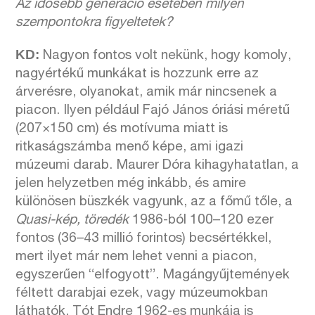
Az idősebb generáció esetében milyen
szempontokra figyeltetek?
KD:
Nagyon fontos volt nekünk, hogy komoly,
nagyértékű munkákat is hozzunk erre az
árverésre, olyanokat, amik már nincsenek a
piacon. Ilyen például Fajó János óriási méretű
(207×150 cm) és motívuma miatt is
ritkaságszámba menő képe, ami igazi
múzeumi darab. Maurer Dóra kihagyhatatlan, a
jelen helyzetben még inkább, és amire
különösen büszkék vagyunk, az a főmű tőle, a
Quasi-kép, töredék
1986-ból 100–120 ezer
fontos (36–43 millió forintos) becsértékkel,
mert ilyet már nem lehet venni a piacon,
egyszerűen “elfogyott”. Magángyűjtemények
féltett darabjai ezek, vagy múzeumokban
láthatók. Tót Endre 1962-es munkája is