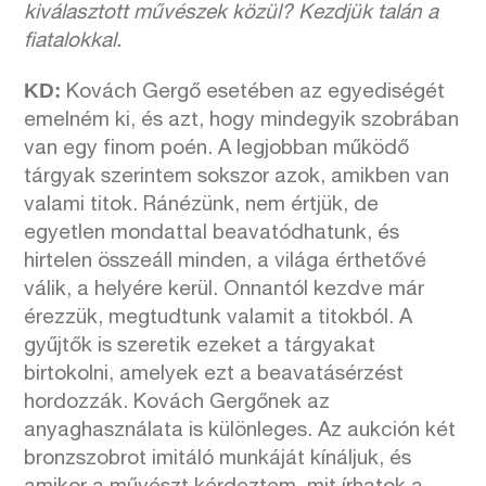
kiválasztott művészek közül? Kezdjük talán a
fiatalokkal.
KD:
Kovách Gergő esetében az egyediségét
emelném ki, és azt, hogy mindegyik szobrában
van egy finom poén. A legjobban működő
tárgyak szerintem sokszor azok, amikben van
valami titok. Ránézünk, nem értjük, de
egyetlen mondattal beavatódhatunk, és
hirtelen összeáll minden, a világa érthetővé
válik, a helyére kerül. Onnantól kezdve már
érezzük, megtudtunk valamit a titokból. A
gyűjtők is szeretik ezeket a tárgyakat
birtokolni, amelyek ezt a beavatásérzést
hordozzák. Kovách Gergőnek az
anyaghasználata is különleges. Az aukción két
bronzszobrot imitáló munkáját kínáljuk, és