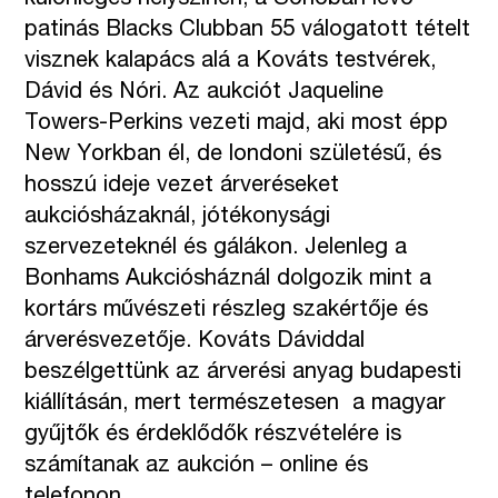
patinás Blacks Clubban 55 válogatott tételt
visznek kalapács alá a Kováts testvérek,
Dávid és Nóri. Az aukciót Jaqueline
Towers-Perkins vezeti majd, aki most épp
New Yorkban él, de londoni születésű, és
hosszú ideje vezet árveréseket
aukciósházaknál, jótékonysági
szervezeteknél és gálákon. Jelenleg a
Bonhams Aukciósháznál dolgozik mint a
kortárs művészeti részleg szakértője és
árverésvezetője. Kováts Dáviddal
beszélgettünk az árverési anyag budapesti
kiállításán, mert természetesen a magyar
gyűjtők és érdeklődők részvételére is
számítanak az aukción – online és
telefonon.