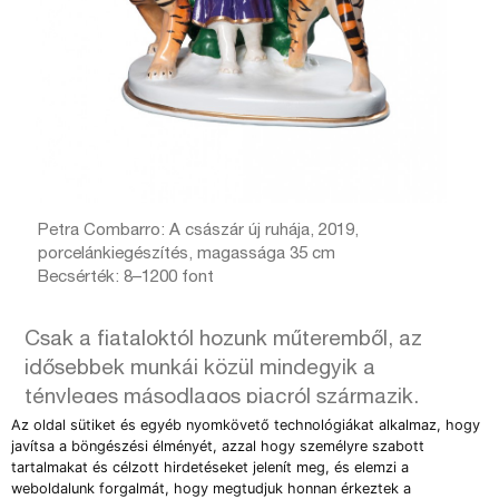
Petra Combarro: A császár új ruhája, 2019,
porcelánkiegészítés, magassága 35 cm
Becsérték: 8–1200 font
Csak a fiataloktól hozunk műteremből, az
idősebbek munkái közül mindegyik a
tényleges másodlagos piacról származik.
Sokaknak megtetszett most ez a lehetőség,
Az oldal sütiket és egyéb nyomkövető technológiákat alkalmaz, hogy
javítsa a böngészési élményét, azzal hogy személyre szabott
sikerült olyan képeket elhozni gyűjtőktől, amik
tartalmakat és célzott hirdetéseket jelenít meg, és elemzi a
tényleg ritkaságok, és nagyon korai munkák.
weboldalunk forgalmát, hogy megtudjuk honnan érkeztek a