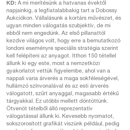
KD:
A mi merítésünk a hatvanas évektől
napjainkig, a legfiatalabbakig tart a Dobossy
Aukciókon. Vállalásunk a kortárs művészet, és
ugyan minden válogatás szubjektív, de mi
ebből nem engedünk. Az első pillanattól
kezdve világos volt, hogy erre a bemutatkozó
londoni eseményre speciális stratégia szerint
kell felépíteni az anyagot. Itthon 150 tétellel
állunk ki egy este, most a nemzetközi
gyakorlatot vettük figyelembe, ahol van a
nappali varia árverés a maga sokféleségével,
hullámzó színvonalával és az esti árverés
válogatott, szűrt anyaggal, magasabb értékű
tárgyakkal. Ez utóbbi mellett döntöttünk.
Ötvenöt tételből álló reprezentatív
válogatással állunk ki. Kevesebb nyomatot,
sokszorosított grafikát viszünk például, pedig