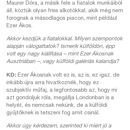
Maurer Dóra, a másik fele a fiatalok munkáiból
áll, köztük olyan friss alkotókkal, akik még nem
forognak a másodlagos piacon, mint például
Ezer Ákos.
Akkor kezdjük a fiatalokkal. Milyen szempontok
alapján válogattatok? Ismerik külföldön, épp
volt egy nagy kiállítása – mint Ezer Ákosnak
Ausztriában –, vagy külföldi galériás kalandja?
KD:
Ezer Ákosnak volt ez is, az is, ez igaz, de
inkább újra arra hivatkoznék, hogy ez
szubjektív műfaj, a legfontosabb az, hogy mi
azt gondoljuk róla, megállja Londonban is a
helyét, és nemcsak nekünk, de a külföldi
gyűjtőknek is tetszeni fog amit csinál.
Akkor úgy kérdezem, szerinted ki miért jó a