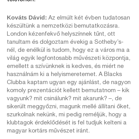
Kováts Dávid:
Az elmúlt két évben tudatosan
készültünk a nemzetközi bemutatkozásra.
London kézenfekvő helyszínnek tűnt, ott
tanultam és dolgoztam évekig a Sotheby’s-
nél, de enélkül is tudom, hogy ez a város ma a
világ egyik legfontosabb művészeti központja,
emellett a szívünknek is kedves, és miért ne
használnám ki a helyismeretemet. A Blacks
Clubba kaptam ugyan egy ajánlást, de nagyon
komoly prezentációt kellett bemutatnom – kik
vagyunk? mit csinálunk? mit akarunk? –, de
sikerült meggyőzni, magunk mellé állítani őket,
szurkolnak nekünk, mi pedig reméljük, hogy a
klubtagok érdeklődését is fel tudjuk kelteni a
magyar kortárs művészet iránt.