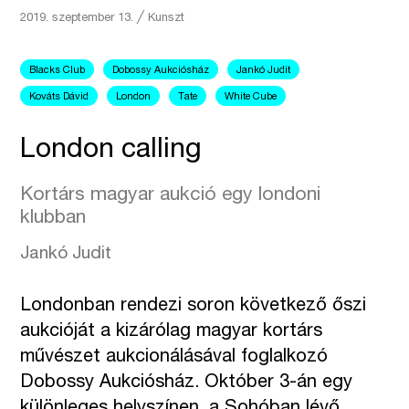
2019. szeptember 13.
╱
Kunszt
Blacks Club
Dobossy Aukciósház
Jankó Judit
Kováts Dávid
London
Tate
White Cube
London calling
Kortárs magyar aukció egy londoni
klubban
Jankó Judit
Londonban rendezi soron következő őszi
aukcióját a kizárólag magyar kortárs
művészet aukcionálásával foglalkozó
Dobossy Aukciósház. Október 3-án egy
különleges helyszínen, a Sohóban lévő