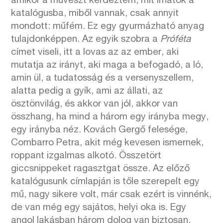
amikor a művészt kérdeztem, mit írhatok a
katalógusba, miből vannak, csak annyit
mondott: műfém. Ez egy gyurmázható anyag
tulajdonképpen. Az egyik szobra a
Próféta
címet viseli, itt a lovas az az ember, aki
mutatja az irányt, aki maga a befogadó, a ló,
amin ül, a tudatosság és a versenyszellem,
alatta pedig a gyík, ami az állati, az
ösztönvilág, és akkor van jól, akkor van
összhang, ha mind a három egy irányba megy,
egy irányba néz. Kovách Gergő felesége,
Combarro Petra, akit még kevesen ismernek,
roppant izgalmas alkotó. Összetört
giccsnippeket ragasztgat össze. Az előző
katalógusunk címlapján is tőle szerepelt egy
mű, nagy sikere volt, már csak ezért is vinnénk,
de van még egy sajátos, helyi oka is. Egy
angol lakásban három dolog van biztosan,