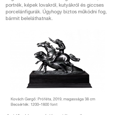
portrék, képek lovakról, kutyákról és giccses
porcelánfigurák. Úgyhogy biztos működni fog,
bármit beleláthatnak.
Kovách Gergő: Próféta, 2019, magassága 38 cm
Becsérték: 1200–1800 font