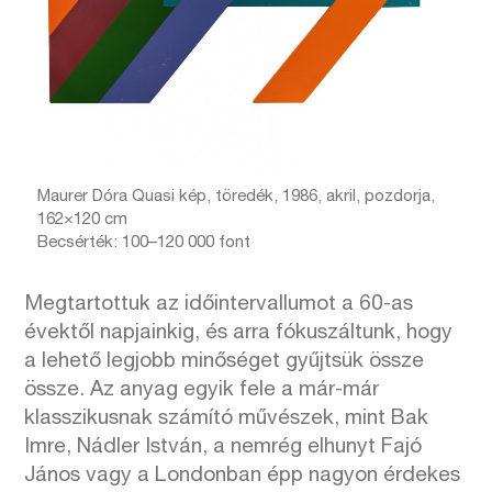
Maurer Dóra Quasi kép, töredék, 1986, akril, pozdorja,
162×120 cm
Becsérték: 100–120 000 font
Megtartottuk az időintervallumot a 60-as
évektől napjainkig, és arra fókuszáltunk, hogy
a lehető legjobb minőséget gyűjtsük össze
össze. Az anyag egyik fele a már-már
klasszikusnak számító művészek, mint Bak
Imre, Nádler István, a nemrég elhunyt Fajó
János vagy a Londonban épp nagyon érdekes