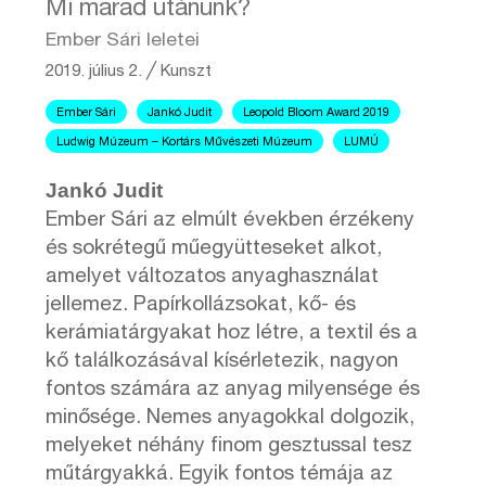
Mi marad utánunk?
Ember Sári leletei
2019. július 2.
╱
Kunszt
Ember Sári
Jankó Judit
Leopold Bloom Award 2019
Ludwig Múzeum – Kortárs Művészeti Múzeum
LUMÚ
Jankó Judit
Ember Sári az elmúlt években érzékeny
és sokrétegű műegyütteseket alkot,
amelyet változatos anyaghasználat
jellemez. Papírkollázsokat, kő- és
kerámiatárgyakat hoz létre, a textil és a
kő találkozásával kísérletezik, nagyon
fontos számára az anyag milyensége és
minősége. Nemes anyagokkal dolgozik,
melyeket néhány finom gesztussal tesz
műtárgyakká. Egyik fontos témája az