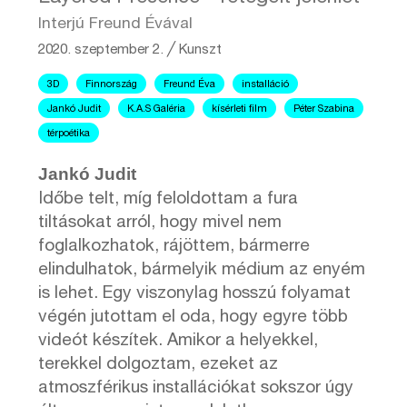
Interjú Freund Évával
2020. szeptember 2.
╱
Kunszt
3D
Finnország
Freund Éva
installáció
Jankó Judit
K.A.S Galéria
kísérleti film
Péter Szabina
térpoétika
Jankó Judit
Időbe telt, míg feloldottam a fura
tiltásokat arról, hogy mivel nem
foglalkozhatok, rájöttem, bármerre
elindulhatok, bármelyik médium az enyém
is lehet. Egy viszonylag hosszú folyamat
végén jutottam el oda, hogy egyre több
videót készítek. Amikor a helyekkel,
terekkel dolgoztam, ezeket az
atmoszférikus installációkat sokszor úgy