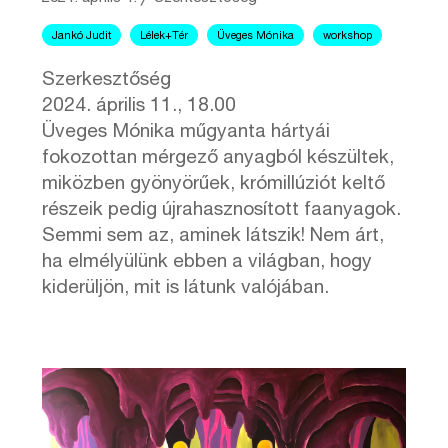
Jankó Judit
Lélek+Tér
Üveges Mónika
workshop
Szerkesztőség
2024. április 11., 18.00
Üveges Mónika műgyanta hártyái
fokozottan mérgező anyagból készültek,
miközben gyönyörűek, krómillúziót keltő
részeik pedig újrahasznosított faanyagok.
Semmi sem az, aminek látszik! Nem árt,
ha elmélyülünk ebben a világban, hogy
kiderüljön, mit is látunk valójában.