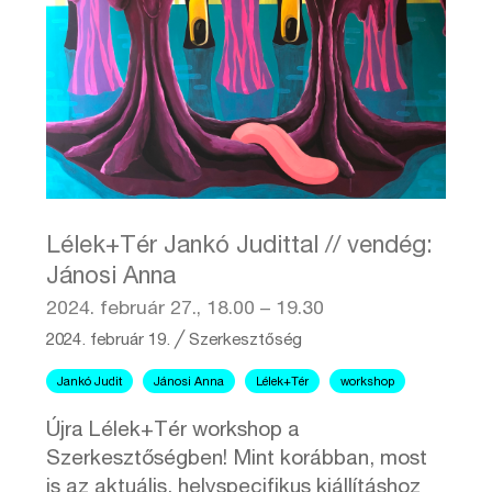
Lélek+Tér Jankó Judittal // vendég:
Jánosi Anna
2024. február 27., 18.00 – 19.30
2024. február 19.
╱
Szerkesztőség
Jankó Judit
Jánosi Anna
Lélek+Tér
workshop
Újra Lélek+Tér workshop a
Szerkesztőségben! Mint korábban, most
is az aktuális, helyspecifikus kiállításhoz