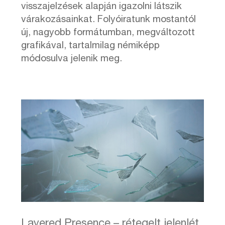
visszajelzések alapján igazolni látszik
várakozásainkat. Folyóiratunk mostantól
új, nagyobb formátumban, megváltozott
grafikával, tartalmilag némiképp
módosulva jelenik meg.
Layered Presence – rétegelt jelenlét