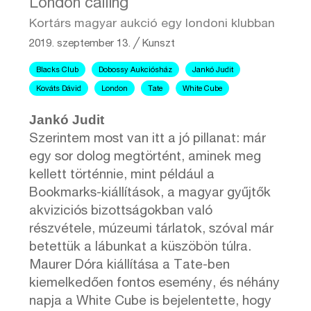
London calling
Kortárs magyar aukció egy londoni klubban
2019. szeptember 13.
╱
Kunszt
Blacks Club
Dobossy Aukciósház
Jankó Judit
Kováts Dávid
London
Tate
White Cube
Jankó Judit
Szerintem most van itt a jó pillanat: már
egy sor dolog megtörtént, aminek meg
kellett történnie, mint például a
Bookmarks-kiállítások, a magyar gyűjtők
akviziciós bizottságokban való
részvétele, múzeumi tárlatok, szóval már
betettük a lábunkat a küszöbön túlra.
Maurer Dóra kiállítása a Tate-ben
kiemelkedően fontos esemény, és néhány
napja a White Cube is bejelentette, hogy