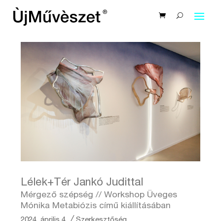
Lélek+Tér Jankó Judittal
Mérgező szépség // Workshop Üveges
Mónika Metabiózis című kiállításában
2024. április 4.
╱
Szerkesztőség