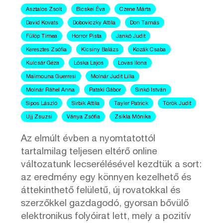
Asztalos Zsolt
Bicskei Éva
Czene Márta
David Kovats
Doboviczky Attila
Don Tamás
Fülöp Tímea
Horror Pista
Jankó Judit
Keresztes Zsófia
Kicsiny Balázs
Kozák Csaba
Kulcsár Géza
Lóska Lajos
Lovas Ilona
Maïmouna Guerresi
Molnár Judit Lilla
Molnár Ráhel Anna
Pataki Gábor
Sinkó István
Sipos László
Sirbik Attila
Tayler Patrick
Török Judit
Ujj Zsuzsi
Ványa Zsófia
Zsikla Mónika
Az elmúlt évben a nyomtatottól
tartalmilag teljesen eltérő online
változatunk lecserélésével kezdtük a sort:
az eredmény egy könnyen kezelhető és
áttekinthető felületű, új rovatokkal és
szerzőkkel gazdagodó, gyorsan bővülő
elektronikus folyóirat lett, mely a pozitív