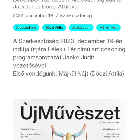
December 19., 18.00 // Art coaching Jankó
Judittal és Dóczi Attilával
2023. december 18.
╱
Szerkesztőség
Art coaching
Dóczi Attila
Jankó Judit
Májkül Nájt
A Szerkesztőség 2023. december 19-én
indítja útjára Lélek+Tér című art coaching
programsorozatát Jankó Judit
vezetésével.
Első vendégünk: Májkül Nájt (Dóczi Attila).