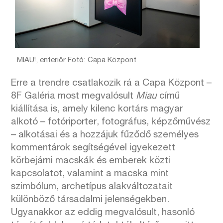
MIAU!, enteriőr Fotó: Capa Központ
Erre a trendre csatlakozik rá a Capa Központ –
8F Galéria most megvalósult
Miau
című
kiállítása is, amely kilenc kortárs magyar
alkotó – fotóriporter, fotográfus, képzőművész
– alkotásai és a hozzájuk fűződő személyes
kommentárok segítségével igyekezett
körbejárni macskák és emberek közti
kapcsolatot, valamint a macska mint
szimbólum, archetípus alakváltozatait
különböző társadalmi jelenségekben.
Ugyanakkor az eddig megvalósult, hasonló