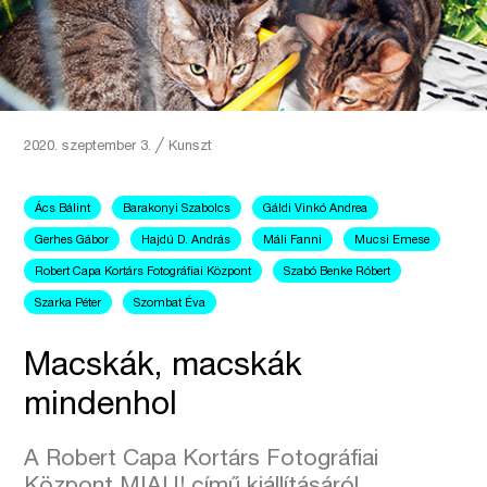
2020. szeptember 3.
╱
Kunszt
Ács Bálint
Barakonyi Szabolcs
Gáldi Vinkó Andrea
Gerhes Gábor
Hajdú D. András
Máli Fanni
Mucsi Emese
Robert Capa Kortárs Fotográfiai Központ
Szabó Benke Róbert
Szarka Péter
Szombat Éva
Macskák, macskák
mindenhol
A Robert Capa Kortárs Fotográfiai