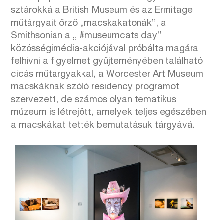
sztárokká a British Museum és az Ermitage
műtárgyait őrző „macskakatonák”, a
Smithsonian a „ #museumcats day”
közösségimédia-akciójával próbálta magára
felhívni a figyelmet gyűjteményében található
cicás műtárgyakkal, a Worcester Art Museum
macskáknak szóló residency programot
szervezett, de számos olyan tematikus
múzeum is létrejött, amelyek teljes egészében
a macskákat tették bemutatásuk tárgyává.