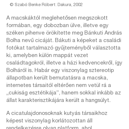
© Szabó Benke Róbert: Dakura, 2002
A macskáktól meglehetősen megszokott
formában, egy dobozban ülve, illetve egy
széken pihenve örökítette meg Bánkuti András
Bolha nevű cicáját. Bákuti a képeket a családi
fotókat tartalmazó gyűjteményből választotta
ki, amelyben külön mappát vezet
családtagokról, illetve a házi kedvencekről, így
Bolháról is. Habár egy viszonylag sztereotip
állapotban került bemutatásra a macska,
internetes társaitól eltérően nem vetül rá a
„cukiság esztétikája”, hanem sokkal inkább az
állat karakterisztikájára került a hangsúlyt.
A cicatulajdonosoknak kutyás társaikhoz
képest viszonylag korlátozottan áll
rendelkezésre olyan platform, ahol