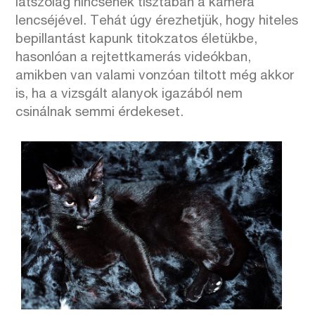
látszólag nincsenek tisztában a kamera
lencséjével. Tehát úgy érezhetjük, hogy hiteles
bepillantást kapunk titokzatos életükbe,
hasonlóan a rejtettkamerás videókban,
amikben van valami vonzóan tiltott még akkor
is, ha a vizsgált alanyok igazából nem
csinálnak semmi érdekeset.