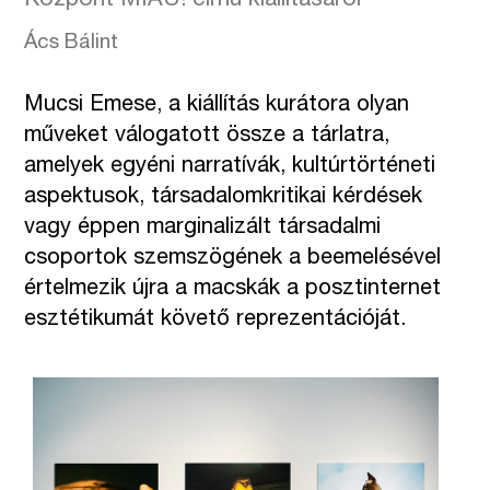
Központ MIAU! című kiállításáról
Ács Bálint
Mucsi Emese, a kiállítás kurátora olyan
műveket válogatott össze a tárlatra,
amelyek egyéni narratívák, kultúrtörténeti
aspektusok, társadalomkritikai kérdések
vagy éppen marginalizált társadalmi
csoportok szemszögének a beemelésével
értelmezik újra a macskák a posztinternet
esztétikumát követő reprezentációját.