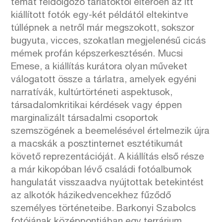
témát feldolgozó tárlatoktól eltérően az itt
kiállított fotók egy-két példától eltekintve
túllépnek a netről már megszokott, sokszor
bugyuta, vicces, szokatlan megjelenésű cicás
mémek profán képszerkesztésén. Mucsi
Emese, a kiállítás kurátora olyan műveket
válogatott össze a tárlatra, amelyek egyéni
narratívák, kultúrtörténeti aspektusok,
társadalomkritikai kérdések vagy éppen
marginalizált társadalmi csoportok
szemszögének a beemelésével értelmezik újra
a macskák a posztinternet esztétikumát
követő reprezentációját. A kiállítás első része
a már kikopóban lévő családi fotóalbumok
hangulatát visszaadva nyújtottak betekintést
az alkotók házikedvencekhez fűződő
személyes történeteibe. Barkonyi Szabolcs
fotójának középpontjában egy terrárium