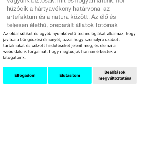
vagyunk biztosak, mit és hogyan látunk, hol
húzódik a hártyavékony határvonal az
artefaktum és a natura között. Az élő és
teljesen élethű, preparált állatok fotóinak
egymás mellé állításával egyfajta freudi
Az oldal sütiket és egyéb nyomkövető technológiákat alkalmaz, hogy
javítsa a böngészési élményét, azzal hogy személyre szabott
értelemben vett Unheimliche (kísérteties)
tartalmakat és célzott hirdetéseket jelenít meg, és elemzi a
érzést igyekezet megteremteni,
weboldalunk forgalmát, hogy megtudjuk honnan érkeztek a
látogatóink.
bizonytalanságot teremtve a nézőben, hogy
vajon egy kétségtelenül élő lény tényleg
Beállítások
lélekkel van-e felruházva, és hogy az élettelen
Elfogadom
Elutasítom
megváltoztatása
tárgynak nincs-e mégis lelke.
Szarka Péter a szinte a ma már minden
vietnámi és kínai boltban megtalálható
integetős macskát tette kritikai vizsgálatának
tárgyaként. Az alig 150 éves Japánban
született szerencsehozó macska a viszonylag
gyorsan végbemenő deszakralizációját, majd