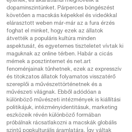
ejtenek, és akaratlanul megnövelik a
dopaminszintünket. Párperces böngészést
követően a macskás képekkel és videókkal
elárasztott weben már-már az a fura érzés
foghat el minket, hogy ezek az állatok
átvették a populáris kultúra minden
aspektusát, és egyetemes tiszteletet vívtak ki
maguknak az online térben. Habár a cicás
mémek a posztinternet és net.art
fenoménjainak tűnhetnek, ezek az expresszív
és titokzatos állatok folyamatos visszatérő
szereplői a művészettörténetnek és a
művészeti világnak. Ebből adódóan a
különböző művészeti intézmények is kiállítási
politikájuk, intézményidentitásuk, marketing
eszközeik révén különböző formában
próbálnak rácsatlakozni a macskák globális
szintű popkulturális áramlatára. Így váltak