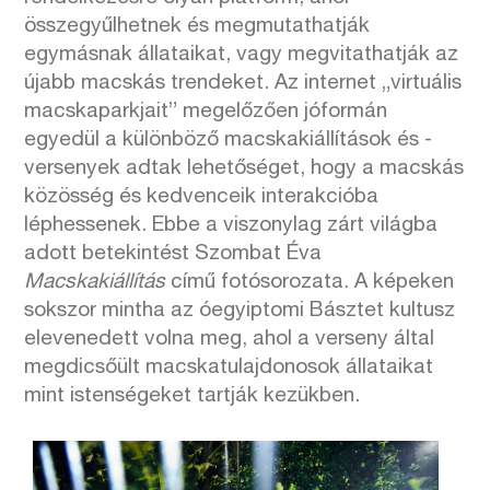
összegyűlhetnek és megmutathatják
egymásnak állataikat, vagy megvitathatják az
újabb macskás trendeket. Az internet „virtuális
macskaparkjait” megelőzően jóformán
egyedül a különböző macskakiállítások és -
versenyek adtak lehetőséget, hogy a macskás
közösség és kedvenceik interakcióba
léphessenek. Ebbe a viszonylag zárt világba
adott betekintést Szombat Éva
Macskakiállítás
című fotósorozata. A képeken
sokszor mintha az óegyiptomi Básztet kultusz
elevenedett volna meg, ahol a verseny által
megdicsőült macskatulajdonosok állataikat
mint istenségeket tartják kezükben.