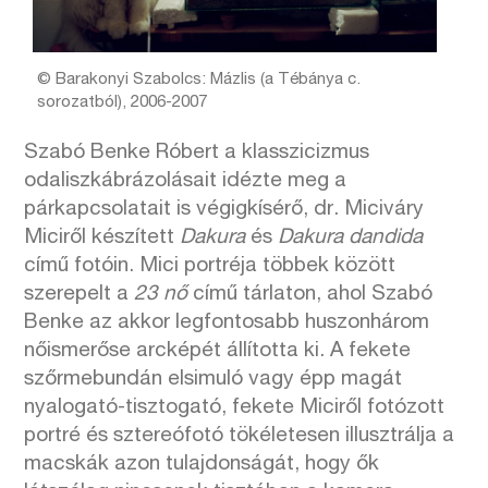
© Barakonyi Szabolcs: Mázlis (a Tébánya c.
sorozatból), 2006-2007
Szabó Benke Róbert a klasszicizmus
odaliszkábrázolásait idézte meg a
párkapcsolatait is végigkísérő, dr. Miciváry
Miciről készített
Dakura
és
Dakura dandida
című fotóin. Mici portréja többek között
szerepelt a
23 nő
című tárlaton, ahol Szabó
Benke az akkor legfontosabb huszonhárom
nőismerőse arcképét állította ki. A fekete
szőrmebundán elsimuló vagy épp magát
nyalogató-tisztogató, fekete Miciről fotózott
portré és sztereófotó tökéletesen illusztrálja a
macskák azon tulajdonságát, hogy ők