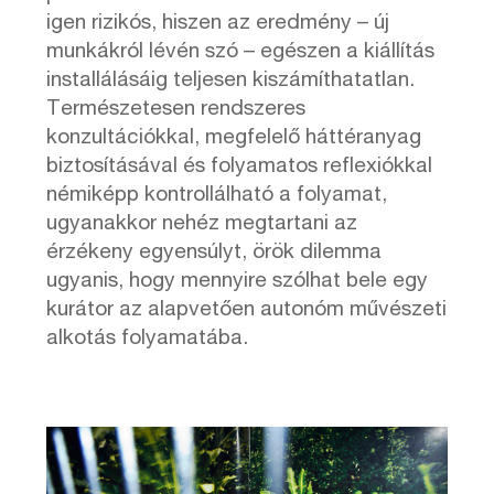
igen rizikós, hiszen az eredmény – új
munkákról lévén szó – egészen a kiállítás
installálásáig teljesen kiszámíthatatlan.
Természetesen rendszeres
konzultációkkal, megfelelő háttéranyag
biztosításával és folyamatos reflexiókkal
némiképp kontrollálható a folyamat,
ugyanakkor nehéz megtartani az
érzékeny egyensúlyt, örök dilemma
ugyanis, hogy mennyire szólhat bele egy
kurátor az alapvetően autonóm művészeti
alkotás folyamatába.