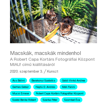
Macskák, macskák mindenhol
A Robert Capa Kortárs Fotográfiai Központ
MIAU! című kiállításáról
2020. szeptember 3.
╱
Kunszt
Ács Bálint
Barakonyi Szabolcs
Gáldi Vinkó Andrea
Gerhes Gábor
Hajdú D. András
Máli Fanni
Mucsi Emese
Robert Capa Kortárs Fotográfiai Központ
Szabó Benke Róbert
Szarka Péter
Szombat Éva