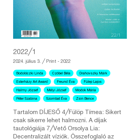
2022╱1
2024. július 3.
╱
Print - 2022
Bodolóczki Linda
Czóbel Béla
Drahovszky Márk
Esterházy Art Award
Freund Éva
Fülep Lajos
Halmy József
Mélyi József
Modok Mária
Péter Szabina
Szombat Éva
Zsin Bence
Tartalom DÍJESŐ 4╱Fülöp Tímea: Sikert
csak sikerre lehet halmozni. A díjak
tautológiája 7╱Vető Orsolya Lia:
Decentralizált víziók. Összefoglaló az