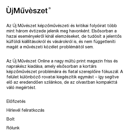
Az Új Művészet képzőművészeti és kritikai folyóirat több
mint három évtizede jelenik meg havonként. Elsősorban a
hazai eseményekről kínál elemzéseket, de tudósít a jelentős
külföldi kiállításokról és vásárokról is, és nem függetleníti
magát a művészeti közélet problémáitól sem.
Az Új Művészet Online a nagy múltú print magazin friss és
naprakész kiadása, amely elsősorban a kortárs
képzőművészet problémáira és fiatal szereplőire fókuszál. A
felület különböző rovatai kiegészítik egymást – így segítve
elő az eredendően szilánkos, de az olvastban kompakttá
váló megértést.
Előfizetés
Hírlevél feliratkozás
Bolt
Rólunk