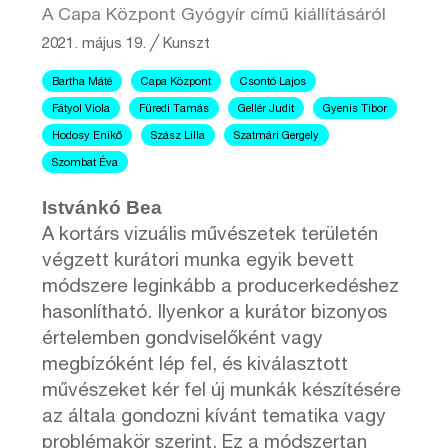
A Capa Központ Gyógyír című kiállításáról
2021. május 19.
╱
Kunszt
Bartha Máté
Capa Központ
Csontó Lajos
Fátyol Viola
Füredi Tamás
Gellér Judit
Gyenis Tibor
Hodosy Enikő
Szász Lilla
Szatmári Gergely
Szombat Éva
Istvánkó Bea
A kortárs vizuális művészetek területén
végzett kurátori munka egyik bevett
módszere leginkább a producerkedéshez
hasonlítható. Ilyenkor a kurátor bizonyos
értelemben gondviselőként vagy
megbízóként lép fel, és kiválasztott
művészeket kér fel új munkák készítésére
az általa gondozni kívánt tematika vagy
problémakör szerint. Ez a módszertan