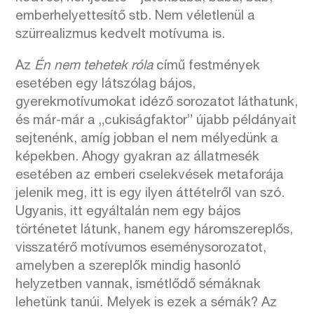
emberhelyettesítő stb. Nem véletlenül a
szürrealizmus kedvelt motívuma is.
Az
Én nem tehetek róla
című festmények
esetében egy látszólag bájos,
gyerekmotívumokat idéző sorozatot láthatunk,
és már-már a „cukiságfaktor” újabb példányait
sejtenénk, amíg jobban el nem mélyedünk a
képekben. Ahogy gyakran az állatmesék
esetében az emberi cselekvések metaforája
jelenik meg, itt is egy ilyen áttételről van szó.
Ugyanis, itt egyáltalán nem egy bájos
történetet látunk, hanem egy háromszereplős,
visszatérő motívumos eseménysorozatot,
amelyben a szereplők mindig hasonló
helyzetben vannak, ismétlődő sémáknak
lehetünk tanúi. Melyek is ezek a sémák? Az