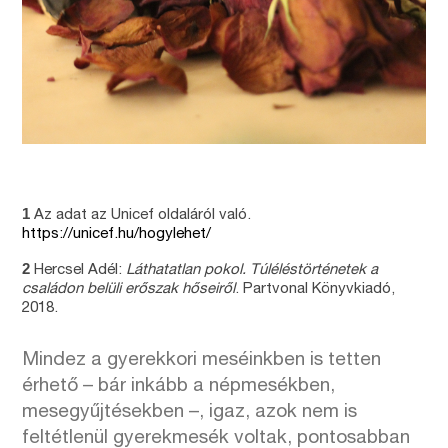
1
Az adat az Unicef oldaláról való.
https://unicef.hu/hogylehet/
2
Hercsel Adél:
Láthatatlan pokol. Túléléstörténetek a
családon belüli erőszak hőseiről
. Partvonal Könyvkiadó,
2018.
Mindez a gyerekkori meséinkben is tetten
érhető – bár inkább a népmesékben,
mesegyűjtésekben –, igaz, azok nem is
feltétlenül gyerekmesék voltak, pontosabban