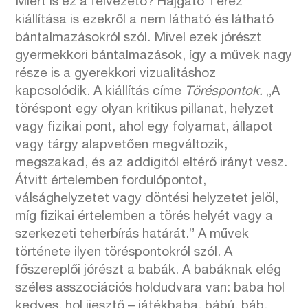
Miért is ez a felvezető? Hajgató Teréz
kiállítása is ezekről a nem látható és látható
bántalmazásokról szól. Mivel ezek jórészt
gyermekkori bántalmazások, így a művek nagy
része is a gyerekkori vizualitáshoz
kapcsolódik. A kiállítás címe
Töréspontok.
„A
töréspont egy olyan kritikus pillanat, helyzet
vagy fizikai pont, ahol egy folyamat, állapot
vagy tárgy alapvetően megváltozik,
megszakad, és az addigitól eltérő irányt vesz.
Átvitt értelemben fordulópontot,
válsághelyzetet vagy döntési helyzetet jelöl,
míg fizikai értelemben a törés helyét vagy a
szerkezeti teherbírás határát.” A művek
története ilyen töréspontokról szól. A
főszereplői jórészt a babák. A babáknak elég
széles asszociációs holdudvara van: baba hol
kedves, hol ijesztő – játékbaba, bábú, báb,