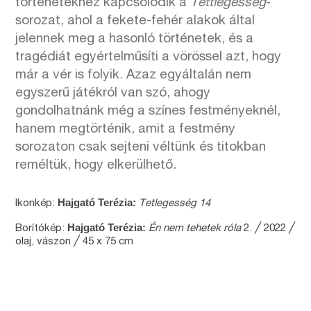
történetekhez kapcsolódik a
Tettlegesség
-
sorozat, ahol a fekete-fehér alakok által
jelennek meg a hasonló történetek, és a
tragédiát egyértelműsíti a vörössel azt, hogy
már a vér is folyik. Azaz egyáltalán nem
egyszerű játékról van szó, ahogy
gondolhatnánk még a színes festményeknél,
hanem megtörténik, amit a festmény
sorozaton csak sejteni véltünk és titokban
reméltük, hogy elkerülhető.
Hajgató Terézia:
Ikonkép:
Tetlegesség 14
Hajgató Terézia:
Borítókép:
Én nem tehetek róla
2. ╱ 2022 ╱
olaj, vászon ╱ 45 x 75 cm