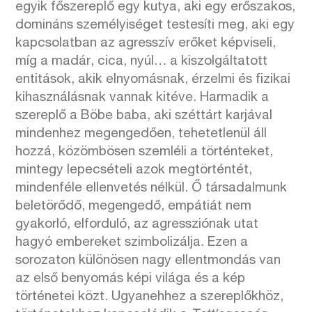
egyik főszereplő egy kutya, aki egy erőszakos,
domináns személyiséget testesíti meg, aki egy
kapcsolatban az agresszív erőket képviseli,
míg a madár, cica, nyúl… a kiszolgáltatott
entitások, akik elnyomásnak, érzelmi és fizikai
kihasználásnak vannak kitéve. Harmadik a
szereplő a Böbe baba, aki széttárt karjával
mindenhez megengedően, tehetetlenül áll
hozzá, közömbösen szemléli a történteket,
mintegy lepecsételi azok megtörténtét,
mindenféle ellenvetés nélkül. Ő társadalmunk
beletörődő, megengedő, empátiát nem
gyakorló, elforduló, az agressziónak utat
hagyó embereket szimbolizálja. Ezen a
sorozaton különösen nagy ellentmondás van
az első benyomás képi világa és a kép
történetei közt. Ugyanehhez a szereplőkhöz,