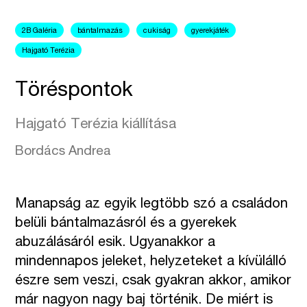
2B Galéria
bántalmazás
cukiság
gyerekjáték
Hajgató Terézia
Töréspontok
Hajgató Terézia kiállítása
Bordács Andrea
Manapság az egyik legtöbb szó a családon
belüli bántalmazásról és a gyerekek
abuzálásáról esik. Ugyanakkor a
mindennapos jeleket, helyzeteket a kívülálló
észre sem veszi, csak gyakran akkor, amikor
már nagyon nagy baj történik. De miért is