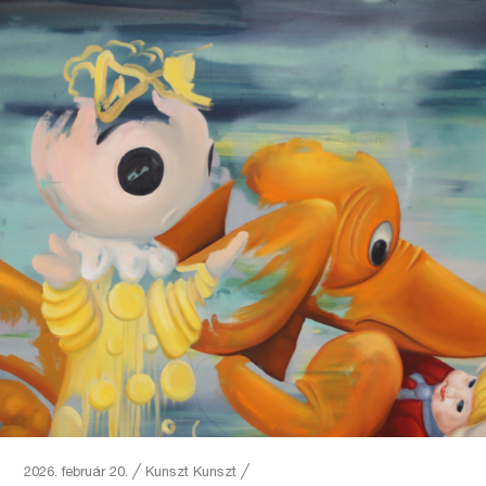
2026. február 20.
╱
Kunszt
Kunszt ╱