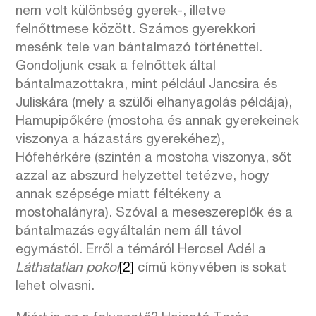
nem volt különbség gyerek-, illetve
felnőttmese között. Számos gyerekkori
mesénk tele van bántalmazó történettel.
Gondoljunk csak a felnőttek által
bántalmazottakra, mint például Jancsira és
Juliskára (mely a szülői elhanyagolás példája),
Hamupipőkére (mostoha és annak gyerekeinek
viszonya a házastárs gyerekéhez),
Hófehérkére (szintén a mostoha viszonya, sőt
azzal az abszurd helyzettel tetézve, hogy
annak szépsége miatt féltékeny a
mostohalányra). Szóval a meseszereplők és a
bántalmazás egyáltalán nem áll távol
egymástól. Erről a témáról Hercsel Adél a
Láthatatlan pokol
[2]
című könyvében is sokat
lehet olvasni.