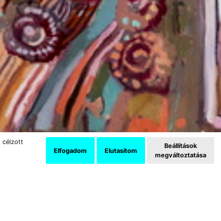
 célzott
Beállítások
Elfogadom
Elutasítom
megváltoztatása