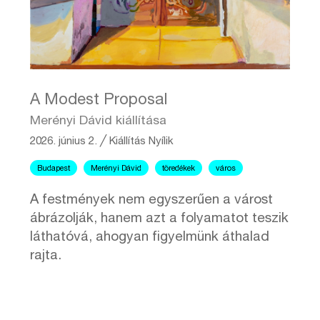
A Modest Proposal
Merényi Dávid kiállítása
2026. június 2.
╱
Kiállítás
Nyílik
Budapest
Merényi Dávid
töredékek
város
A festmények nem egyszerűen a várost
ábrázolják, hanem azt a folyamatot teszik
láthatóvá, ahogyan figyelmünk áthalad
rajta.