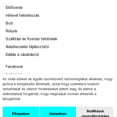
Előfizetés
Hírlevél feliratkozás
Bolt
Rólunk
Szállítási és fizetési feltételek
Adatkezelési tájékoztató
Elállás a vásárlástól
Facebook
Instagram
Az oldal sütiket és egyéb nyomkövető technológiákat alkalmaz, hogy
Issue
javítsa a böngészési élményét, azzal hogy személyre szabott
tartalmakat és célzott hirdetéseket jelenít meg, és elemzi a
–
weboldalunk forgalmát, hogy megtudjuk honnan érkeztek a
design by Solymosi Mór, Sirbik Attila
látogatóink.
webbyzolka
Beállítások
Elfogadom
Elutasítom
megváltoztatása