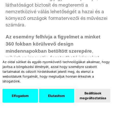
láthatóságot biztosít és megteremti a
nemzetközivé válás lehetőségét a hazai és a
környező országok formatervezői és művészei
számára.
Az esemény felhívja a figyelmet a minket
360 fokban körülvevő design
mindennapokban betöltött szerepére
,
miközben innovatív, fenntartható irányokat
Az oldal sütiket és egyéb nyomkövető technológiákat alkalmaz, hogy
mutat a designtudatos célközönség számára.
javítsa a böngészési élményét, azzal hogy személyre szabott
tartalmakat és célzott hirdetéseket jelenít meg, és elemzi a
2025. október 9-19. Budapest
weboldalunk forgalmát, hogy megtudjuk honnan érkeztek a
látogatóink.
Tudj meg többet a kiállító művészekről és a
Beállítások
kiállításhoz kapcsolódó programokról!
Elfogadom
Elutasítom
megváltoztatása