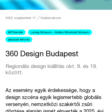
2025. szeptember 17.
╱
Szélesvászon
ARTtransfer
Ludwig Múzeum – Kortárs Művészeti Múzeum
pályázati felhívás
360 Design Budapest
Regionális design kiállítás okt. 9. és 19.
között.
Az esemény egyik érdekessége, hogy a
design szcéna egyik legismertebb globális
versenyén, nemzetközi szakértői zsűri
döntése alapján ismét elnyerték a 2025. évi