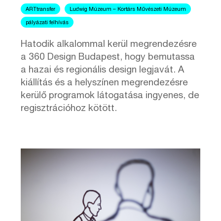
ARTtransfer
Ludwig Múzeum – Kortárs Művészeti Múzeum
pályázati felhívás
Hatodik alkalommal kerül megrendezésre
a 360 Design Budapest, hogy bemutassa
a hazai és regionális design legjavát. A
kiállítás és a helyszínen megrendezésre
kerülő programok látogatása ingyenes, de
regisztrációhoz kötött.