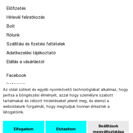
Előfizetés
Hírlevél feliratkozás
Bolt
Rólunk
Szállítási és fizetési feltételek
Adatkezelési tájékoztató
Elállás a vásárlástól
Facebook
Instagram
Az oldal sütiket és egyéb nyomkövető technológiákat alkalmaz, hogy
Issue
javítsa a böngészési élményét, azzal hogy személyre szabott
tartalmakat és célzott hirdetéseket jelenít meg, és elemzi a
–
weboldalunk forgalmát, hogy megtudjuk honnan érkeztek a
design by Solymosi Mór, Sirbik Attila
látogatóink.
webbyzolka
Beállítások
Elfogadom
Elutasítom
megváltoztatása