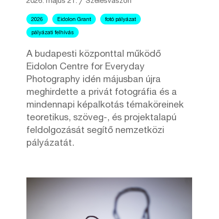
2026. május 21.
╱
Szélesvászon
2026
Eidolon Grant
fotó pályázat
pályázati felhívás
A budapesti központtal működő
Eidolon Centre for Everyday
Photography idén májusban újra
meghirdette a privát fotográfia és a
mindennapi képalkotás témaköreinek
teoretikus, szöveg-, és projektalapú
feldolgozását segítő nemzetközi
pályázatát.