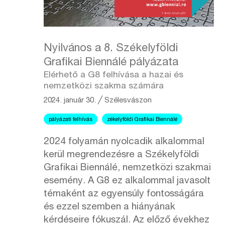
Nyilvános a 8. Székelyföldi
Grafikai Biennálé pályázata
Elérhető a G8 felhívása a hazai és
nemzetközi szakma számára
2024. január 30.
╱
Szélesvászon
pályázati felhívás
zékelyföldi Grafikai Biennálé
2024 folyamán nyolcadik alkalommal
kerül megrendezésre a Székelyföldi
Grafikai Biennálé, nemzetközi szakmai
esemény. A G8 ez alkalommal javasolt
témaként az egyensúly fontosságára
és ezzel szemben a hiányának
kérdéseire fókuszál. Az előző évekhez