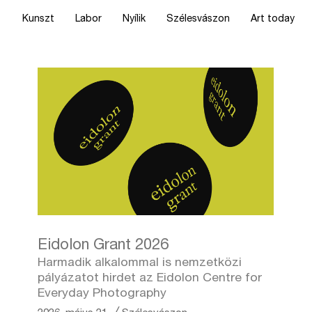
Kunszt
Labor
Nyílik
Szélesvászon
Art today
Eidolon Grant 2026
Harmadik alkalommal is nemzetközi
pályázatot hirdet az Eidolon Centre for
Everyday Photography