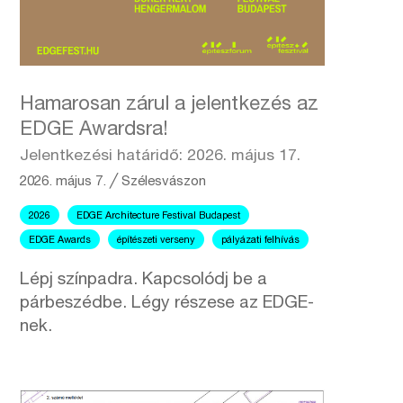
Hamarosan zárul a jelentkezés az
EDGE Awardsra!
Jelentkezési határidő: 2026. május 17.
2026. május 7.
╱
Szélesvászon
2026
EDGE Architecture Festival Budapest
EDGE Awards
építészeti verseny
pályázati felhívás
Lépj színpadra. Kapcsolódj be a
párbeszédbe. Légy részese az EDGE-
nek.