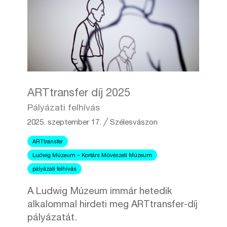
ARTtransfer díj 2025
Pályázati felhívás
2025. szeptember 17.
╱
Szélesvászon
ARTtransfer
Ludwig Múzeum – Kortárs Művészeti Múzeum
pályázati felhívás
A Ludwig Múzeum immár hetedik
alkalommal hirdeti meg ARTtransfer-díj
pályázatát.