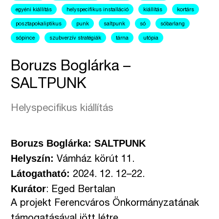
egyéni kiállítás
helyspecifikus installáció
kiállítás
kortárs
posztapokaliptikus
punk
saltpunk
só
sóbarlang
sópince
szubverzív stratégiák
tárna
utópia
Boruzs Boglárka –
SALTPUNK
Helyspecifikus kiállítás
Boruzs Boglárka
: SALTPUNK
Helyszín:
Vámház körút 11.
Látogatható:
2024. 12. 12–22.
Kur
átor
: Eged Bertalan
A projekt Ferencváros Önkormányzatának