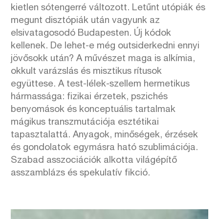
kietlen sótengerré változott. Letűnt utópiák és
megunt disztópiák után vagyunk az
elsivatagosodó Budapesten. Új kódok
kellenek. De lehet-e még outsiderkedni ennyi
jövősokk után? A művészet maga is alkímia,
okkult varázslás és misztikus rítusok
együttese. A test-lélek-szellem hermetikus
hármassága: fizikai érzetek, pszichés
benyomások és konceptuális tartalmak
mágikus transzmutációja esztétikai
tapasztalattá. Anyagok, minőségek, érzések
és gondolatok egymásra ható szublimációja.
Szabad asszociációk alkotta világépítő
asszamblázs és spekulatív fikció.