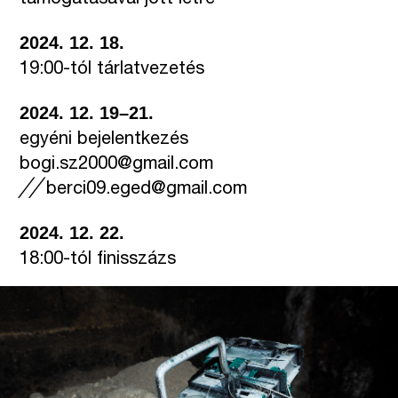
támogatásával jött létre
2024. 12. 18.
19:00-tól tárlatvezetés
2024. 12. 19–21.
egyéni bejelentkezés
bogi.sz2000@gmail.com
╱
╱
berci09.eged@gmail.com
2024. 12. 22.
18:00-tól finisszázs