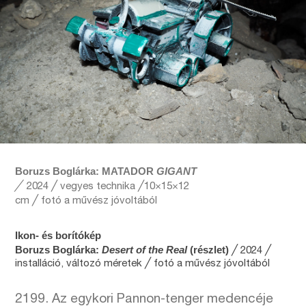
Boruzs Boglárka: MATADOR
GIGANT
╱
2024 ╱ vegyes technika ╱10×15×12
cm ╱ fotó a művész jóvoltából
Ikon- és borítókép
Boruzs Boglárka:
Desert of the Real
(részlet)
╱ 2024 ╱
installáció, változó méretek ╱ fotó a művész jóvoltából
2199. Az egykori Pannon-tenger medencéje