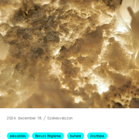
2024. december 18.
╱
Szélesvászon
alászállás
Boruzs Boglárka
buhera
disztópia