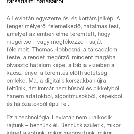
társadalmi hatásairól.
A Leviatán egyszerre ősi és kortárs jelkép. A
tenger mélyéről felemelkedő, hatalmas test,
amelyet az emberi elme teremtett, hogy
megértse – vagy megfékezze – saját
félelmeit. Thomas Hobbesnál a társadalom
teste, a rendet megőrző, mindent magába
olvasztó hatalom képe, a Biblia vizeiben a
káosz lénye, a teremtés előtti sötétség
emléke. Ma, a digitális korszakban újra
feltűnik, ám immár nem húsból és pikkelyből,
hanem adatokból, algoritmusokból, képekből
és hálózatokból épül fel.
Ez a technológiai Leviatán nem uralkodik
rajtunk – bennünk él. Bennünk születik, mikor
képet alkotunk, mikor megosztunk, mikor