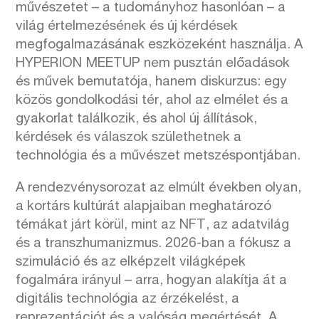
művészetet – a tudományhoz hasonlóan – a
világ értelmezésének és új kérdések
megfogalmazásának eszközeként használja. A
HYPERION MEETUP nem pusztán előadások
és művek bemutatója, hanem diskurzus: egy
közös gondolkodási tér, ahol az elmélet és a
gyakorlat találkozik, és ahol új állítások,
kérdések és válaszok születhetnek a
technológia és a művészet metszéspontjában.
A rendezvénysorozat az elmúlt években olyan,
a kortárs kultúrát alapjaiban meghatározó
témákat járt körül, mint az NFT, az adatvilág
és a transzhumanizmus. 2026-ban a fókusz a
szimuláció és az elképzelt világképek
fogalmára irányul – arra, hogyan alakítja át a
digitális technológia az érzékelést, a
reprezentációt és a valóság megértését. A