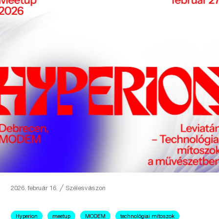
2026. február 16.
╱
Szélesvászon
Hyperion
meetup
MODEM
technológiai mítoszok