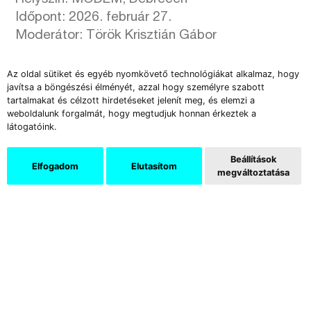
Időpont: 2026. február 27.
Moderátor: Török Krisztián Gábor
Délelőtti szekció
Az oldal sütiket és egyéb nyomkövető technológiákat alkalmaz, hogy
09:30 – 09:45 – Megnyitó és köszöntők
javítsa a böngészési élményét, azzal hogy személyre szabott
tartalmakat és célzott hirdetéseket jelenít meg, és elemzi a
A HYPERION hatodik évfordulójának
weboldalunk forgalmát, hogy megtudjuk honnan érkeztek a
ünnepélyes megnyitója, a Méliusz Juhász
látogatóink.
Péter Könyvtár, a szervezők és a MODEM
képviselőinek rövid köszöntőivel.
Beállítások
Elfogadom
Elutasítom
megváltoztatása
09:45 – 10:15 – Benczik Vera irodalomtudós,
digitális kultúrakutató
10:15 – 10:45 – Kőszeghy Ferenc
irodalomtudós, kritikus
10:45 – 11:00 – Januskó Klaudia képzőművész
11:00 – 11:15 – Juhász Nóra interdiszciplináris
művész
11:15 – 12:00 – Kerekasztal-beszélgetés (45