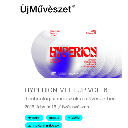
HYPERION MEETUP VOL. 6.
Technológiai mítoszok a művészetben
2026. február 16.
╱
Szélesvászon
Hyperion
meetup
MODEM
technológiai mítoszok