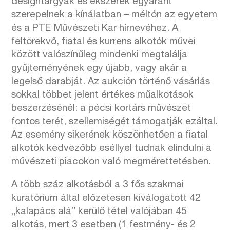
designtárgyak és ékszerek egyaránt
szerepelnek a kínálatban – méltón az egyetem
és a PTE Művészeti Kar hírnevéhez. A
feltörekvő, fiatal és kurrens alkotók művei
között valószínűleg mindenki megtalálja
gyűjteményének egy újabb, vagy akár a
legelső darabját. Az aukción történő vásárlás
sokkal többet jelent értékes műalkotások
beszerzésénél: a pécsi kortárs művészet
fontos terét, szellemiségét támogatják ezáltal.
Az esemény sikerének köszönhetően a fiatal
alkotók kedvezőbb eséllyel tudnak elindulni a
művészeti piacokon való megmérettetésben.
A több száz alkotásból a 3 fős szakmai
kuratórium által előzetesen kiválogatott 42
„kalapács alá” kerülő tétel valójában 45
alkotás, mert 3 esetben (1 festmény- és 2