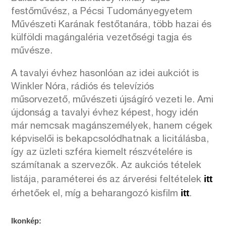
festőművész, a Pécsi Tudományegyetem
Művészeti Karának festőtanára, több hazai és
külföldi magángaléria vezetőségi tagja és
művésze.
A tavalyi évhez hasonlóan az idei aukciót is
Winkler Nóra, rádiós és televíziós
műsorvezető, művészeti újságíró vezeti le. Ami
újdonság a tavalyi évhez képest, hogy idén
már nemcsak magánszemélyek, hanem cégek
képviselői is bekapcsolódhatnak a licitálásba,
így az üzleti szféra kiemelt részvételére is
számítanak a szervezők. Az aukciós tételek
itt
listája, paraméterei és az árverési feltételek
itt
érhetőek el, míg a beharangozó kisfilm
.
Ikonkép: