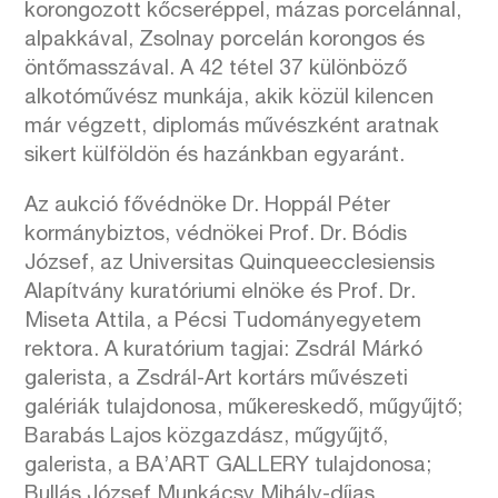
korongozott kőcseréppel, mázas porcelánnal,
alpakkával, Zsolnay porcelán korongos és
öntőmasszával. A 42 tétel 37 különböző
alkotóművész munkája, akik közül kilencen
már végzett, diplomás művészként aratnak
sikert külföldön és hazánkban egyaránt.
Az aukció fővédnöke Dr. Hoppál Péter
kormánybiztos, védnökei Prof. Dr. Bódis
József, az Universitas Quinqueecclesiensis
Alapítvány kuratóriumi elnöke és Prof. Dr.
Miseta Attila, a Pécsi Tudományegyetem
rektora. A kuratórium tagjai: Zsdrál Márkó
galerista, a Zsdrál-Art kortárs művészeti
galériák tulajdonosa, műkereskedő, műgyűjtő;
Barabás Lajos közgazdász, műgyűjtő,
galerista, a BA’ART GALLERY tulajdonosa;
Bullás József Munkácsy Mihály-díjas