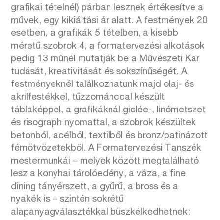
grafikai tételnél) párban lesznek értékesítve a
művek, egy kikiáltási ár alatt. A festmények 20
esetben, a grafikák 5 tételben, a kisebb
méretű szobrok 4, a formatervezési alkotások
pedig 13 műnél mutatják be a Művészeti Kar
tudását, kreativitását és sokszínűségét. A
festményeknél találkozhatunk majd olaj- és
akrilfestékkel, tűzzománccal készült
táblaképpel, a grafikáknál giclée-, linómetszet
és risograph nyomattal, a szobrok készültek
betonból, acélból, textilből és bronz/patinázott
fémötvözetekből. A Formatervezési Tanszék
mestermunkái – melyek között megtalálható
lesz a konyhai tárolóedény, a váza, a fine
dining tányérszett, a gyűrű, a bross és a
nyakék is – szintén sokrétű
alapanyagválasztékkal büszkélkedhetnek: