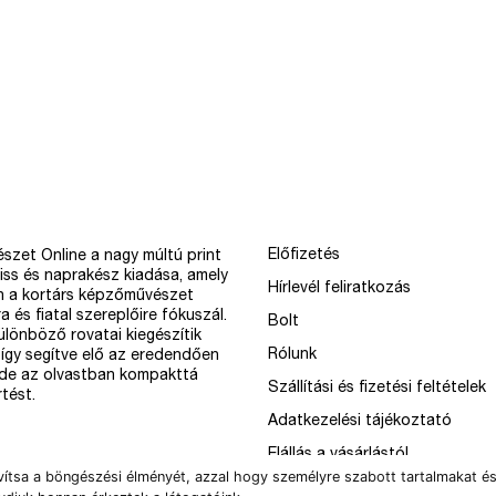
Előfizetés
szet Online a nagy múltú print
iss és naprakész kiadása, amely
Hírlevél feliratkozás
n a kortárs képzőművészet
a és fiatal szereplőire fókuszál.
Bolt
különböző rovatai kiegészítik
Rólunk
így segítve elő az eredendően
 de az olvastban kompakttá
Szállítási és fizetési feltételek
tést.
Adatkezelési tájékoztató
Elállás a vásárlástól
vítsa a böngészési élményét, azzal hogy személyre szabott tartalmakat és