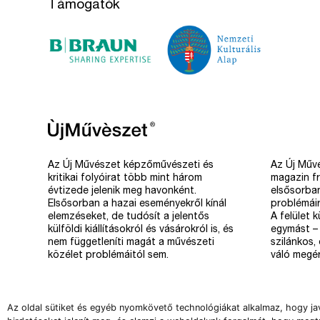
Támogatók
Az Új Művészet képzőművészeti és
Az Új Művé
kritikai folyóirat több mint három
magazin fr
évtizede jelenik meg havonként.
elsősorba
Elsősorban a hazai eseményekről kínál
problémáir
elemzéseket, de tudósít a jelentős
A felület 
külföldi kiállításokról és vásárokról is, és
egymást – 
nem függetleníti magát a művészeti
szilánkos,
közélet problémáitól sem.
váló megér
Az oldal sütiket és egyéb nyomkövető technológiákat alkalmaz, hogy ja