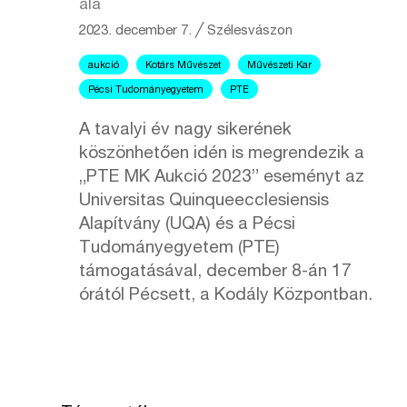
alá
2023. december 7.
╱
Szélesvászon
aukció
Kotárs Művészet
Művészeti Kar
Pécsi Tudományegyetem
PTE
A tavalyi év nagy sikerének
köszönhetően idén is megrendezik a
„PTE MK Aukció 2023” eseményt az
Universitas Quinqueecclesiensis
Alapítvány (UQA) és a Pécsi
Tudományegyetem (PTE)
támogatásával, december 8-án 17
órától Pécsett, a Kodály Központban.