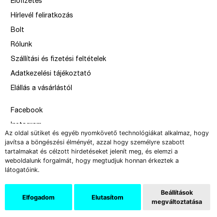
Előfizetés
Hírlevél feliratkozás
Bolt
Rólunk
Szállítási és fizetési feltételek
Adatkezelési tájékoztató
Elállás a vásárlástól
Facebook
Instagram
Az oldal sütiket és egyéb nyomkövető technológiákat alkalmaz, hogy
Issue
javítsa a böngészési élményét, azzal hogy személyre szabott
tartalmakat és célzott hirdetéseket jelenít meg, és elemzi a
–
weboldalunk forgalmát, hogy megtudjuk honnan érkeztek a
design by Solymosi Mór, Sirbik Attila
látogatóink.
webbyzolka
Beállítások
Elfogadom
Elutasítom
megváltoztatása
Copyright 2008-2026 Új Művészet