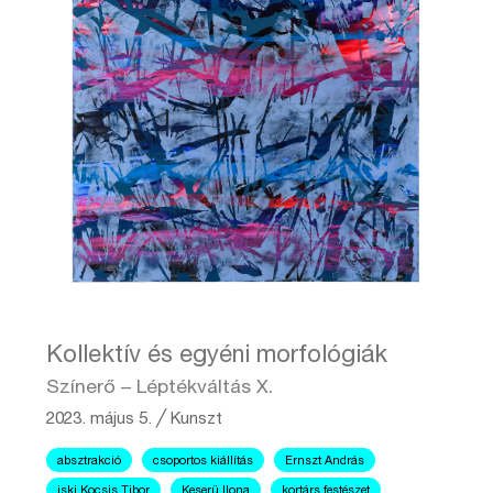
Kollektív és egyéni morfológiák
Színerő – Léptékváltás X.
2023. május 5.
╱
Kunszt
absztrakció
csoportos kiállítás
Ernszt András
iski Kocsis Tibor
Keserü Ilona
kortárs festészet