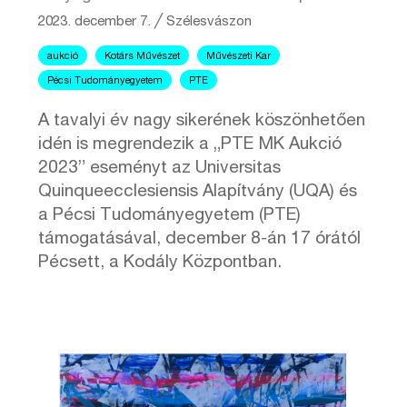
2023. december 7.
╱
Szélesvászon
aukció
Kotárs Művészet
Művészeti Kar
Pécsi Tudományegyetem
PTE
A tavalyi év nagy sikerének köszönhetően
idén is megrendezik a „PTE MK Aukció
2023” eseményt az Universitas
Quinqueecclesiensis Alapítvány (UQA) és
a Pécsi Tudományegyetem (PTE)
támogatásával, december 8-án 17 órától
Pécsett, a Kodály Központban.