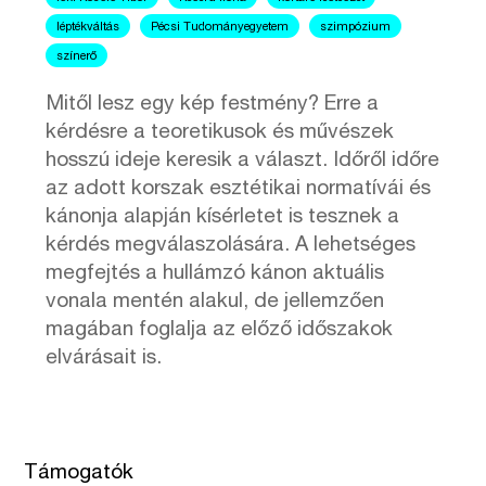
léptékváltás
Pécsi Tudományegyetem
szimpózium
színerő
Mitől lesz egy kép festmény? Erre a
kérdésre a teoretikusok és művészek
hosszú ideje keresik a választ. Időről időre
az adott korszak esztétikai normatívái és
kánonja alapján kísérletet is tesznek a
kérdés megválaszolására. A lehetséges
megfejtés a hullámzó kánon aktuális
vonala mentén alakul, de jellemzően
magában foglalja az előző időszakok
elvárásait is.
Támogatók