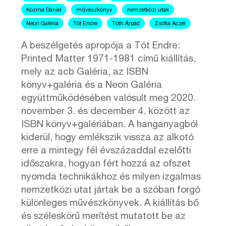
Kozma Dániel
művészkönyv
nemzetközi utak
Neon Galéria
Tót Endre
Tóth Árpád
Zsófia Aczél
A beszélgetés apropója a Tót Endre:
Printed Matter 1971-1981 című kiállítás,
mely az acb Galéria, az ISBN
könyv+galéria és a Neon Galéria
együttműködésében valósult meg 2020.
november 3. és december 4. között az
ISBN könyv+galériában. A hanganyagból
kiderül, hogy emlékszik vissza az alkotó
erre a mintegy fél évszázaddal ezelőtti
időszakra, hogyan fért hozzá az ofszet
nyomda technikákhoz és milyen izgalmas
nemzetközi utat jártak be a szóban forgó
különleges művészkönyvek. A kiállítás bő
és széleskörű merítést mutatott be az