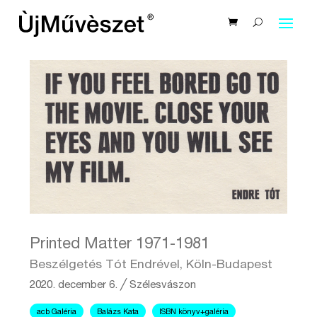
Printed Matter 1971-1981
Beszélgetés Tót Endrével, Köln-Budapest
2020. december 6.
╱
Szélesvászon
acb Galéria
Balázs Kata
ISBN könyv+galéria