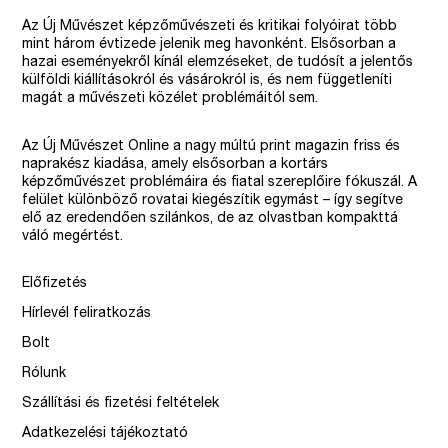
Az Új Művészet képzőművészeti és kritikai folyóirat több
mint három évtizede jelenik meg havonként. Elsősorban a
hazai eseményekről kínál elemzéseket, de tudósít a jelentős
külföldi kiállításokról és vásárokról is, és nem függetleníti
magát a művészeti közélet problémáitól sem.
Az Új Művészet Online a nagy múltú print magazin friss és
naprakész kiadása, amely elsősorban a kortárs
képzőművészet problémáira és fiatal szereplőire fókuszál. A
felület különböző rovatai kiegészítik egymást – így segítve
elő az eredendően szilánkos, de az olvastban kompakttá
váló megértést.
Előfizetés
Hírlevél feliratkozás
Bolt
Rólunk
Szállítási és fizetési feltételek
Adatkezelési tájékoztató