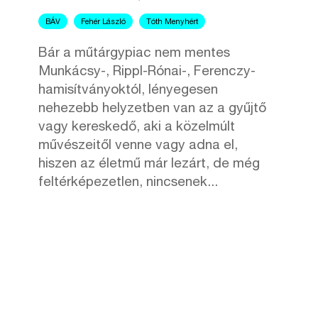
BÁV
Fehér László
Tóth Menyhért
Bár a műtárgypiac nem mentes
Munkácsy-, Rippl-Rónai-, Ferenczy-
hamisítványoktól, lényegesen
nehezebb helyzetben van az a gyűjtő
vagy kereskedő, aki a közelmúlt
művészeitől venne vagy adna el,
hiszen az életmű már lezárt, de még
feltérképezetlen, nincsenek...