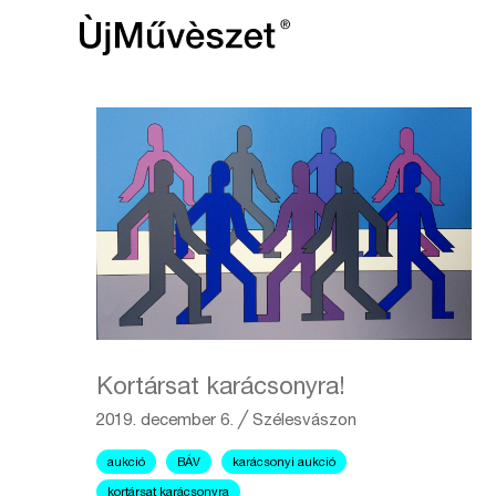
Kortársat karácsonyra!
2019. december 6.
╱
Szélesvászon
aukció
BÁV
karácsonyi aukció
kortársat karácsonyra