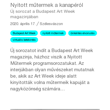
Nyitott műtermek a kanapéról
Új sorozat a Budapest Art Week
magazinjában
2020. április 17.
╱
Szélesvászon
Budapest Art Week
nyitott műtermek
önkéntes elvonulás
virtuális betekintés
Új sorozatot indít a Budapest Art Week
magazinja, házhoz viszik a Nyitott
Műtermek programsorozatukat. Az
interjúkban olyan művészeket mutatnak
be, akik az Art Week ideje alatt
kinyitották volna műtermeik kapuját a
nagyközönség számára…