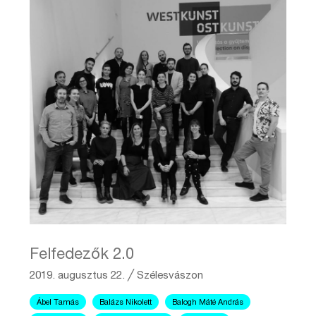
Felfedezők 2.0
2019. augusztus 22.
╱
Szélesvászon
Ábel Tamás
Balázs Nikolett
Balogh Máté András