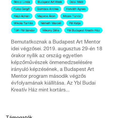
Bérczi Linda
Budapest Art Week
Diósi Máté
Fülöp Gergő
Gombos Andrea
Horváth Ágnes
Klájó Adrián
Majoros Áron
Mézes Tünde
Mikola Tamás
Németh Marcell
Pál Katja
Tóth Pál Sándor
Vékony Délia
Ybl Budapest Kreatív Ház
Bemutatkoznak a Budapest Art Mentor
idei végzősei. 2019. augusztus 29-én 18
órakor nyílik az ország egyetlen
képzőművészek önmenedzselésére
irányuló képzésének, a Budapest Art
Mentor program második végzős
évfolyamának kiállítása. Az Ybl Budai
Kreatív Ház mint kortárs...