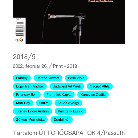
2018╱5
2022. február 26.
╱
Print - 2018
Banksy
Bárdosi József
Berki Viola
Bojár Iván András
Budapest Art Week
Csörgő Attila
Ferenczy Béni
František Kupka
Keresztes Zsófia
Man Ray
Sturm
Szücs György
Tornay Endre András
Vinczeffy László
Zólyom Franciska
Zuglói kör
Tartalom ÚTTÖRŐCSAPATOK 4╱Passuth