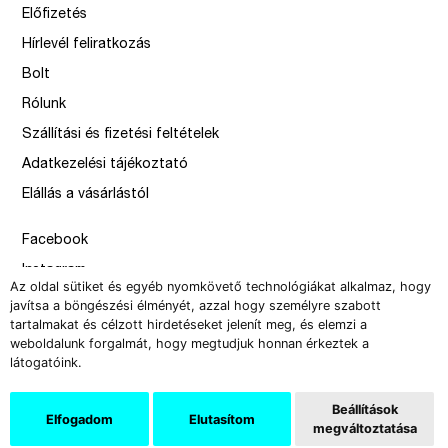
Előfizetés
Hírlevél feliratkozás
Bolt
Rólunk
Szállítási és fizetési feltételek
Adatkezelési tájékoztató
Elállás a vásárlástól
Facebook
Instagram
Az oldal sütiket és egyéb nyomkövető technológiákat alkalmaz, hogy
Issue
javítsa a böngészési élményét, azzal hogy személyre szabott
tartalmakat és célzott hirdetéseket jelenít meg, és elemzi a
–
weboldalunk forgalmát, hogy megtudjuk honnan érkeztek a
design by Solymosi Mór, Sirbik Attila
látogatóink.
webbyzolka
Beállítások
Elfogadom
Elutasítom
megváltoztatása
Copyright 2008-2026 Új Művészet