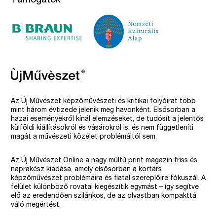
Támogatók
Az Új Művészet képzőművészeti és kritikai folyóirat több
mint három évtizede jelenik meg havonként. Elsősorban a
hazai eseményekről kínál elemzéseket, de tudósít a jelentős
külföldi kiállításokról és vásárokról is, és nem függetleníti
magát a művészeti közélet problémáitól sem.
Az Új Művészet Online a nagy múltú print magazin friss és
naprakész kiadása, amely elsősorban a kortárs
képzőművészet problémáira és fiatal szereplőire fókuszál. A
felület különböző rovatai kiegészítik egymást – így segítve
elő az eredendően szilánkos, de az olvastban kompakttá
váló megértést.