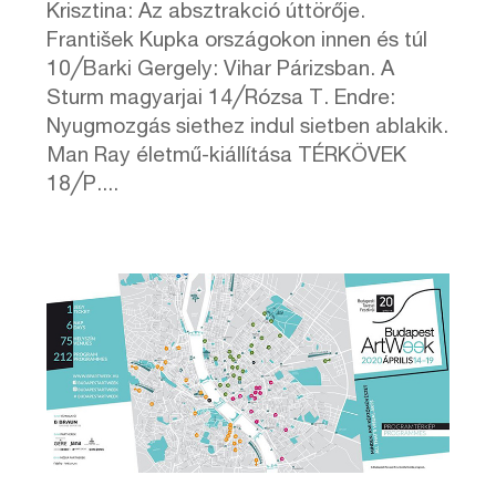
Krisztina: Az absztrakció úttörője.
František Kupka országokon innen és túl
10╱Barki Gergely: Vihar Párizsban. A
Sturm magyarjai 14╱Rózsa T. Endre:
Nyugmozgás siethez indul sietben ablakik.
Man Ray életmű-kiállítása TÉRKÖVEK
18╱P....