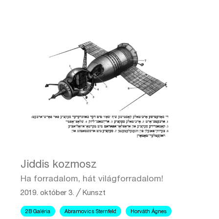
Jiddis kozmosz
Ha forradalom, hát világforradalom!
2019. október 3.
╱
Kunszt
2B Galéria
Abramovics Sternfeld
Horváth Ágnes