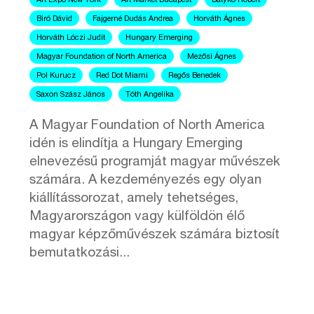
Art Expo New York
Art Market Budapest
Batykó Róbert
Biró Dávid
Fajgerné Dudás Andrea
Horváth Ágnes
Horváth Lóczi Judit
Hungary Emerging
Magyar Foundation of North America
Mezősi Ágnes
Pol Kurucz
Red Dot Miami
Regős Benedek
Saxon Szász János
Tóth Angelika
A Magyar Foundation of North America
idén is elindítja a Hungary Emerging
elnevezésű programját magyar művészek
számára. A kezdeményezés egy olyan
kiállítássorozat, amely tehetséges,
Magyarországon vagy külföldön élő
magyar képzőművészek számára biztosít
bemutatkozási...