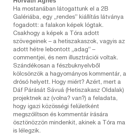
Horváth Ágnes
Ha mostanában látogattunk el a 2B
Galériába, egy „rendes” kiállítás látványa
fogadott: a falakon képek lógtak.
Csakhogy a képek a Tóra adott
szövegeinek – a hetiszakaszok, vagyis az
adott hétre lebontott „adag” –
commentjei, és nem illusztrációi voltak.
Szándékosan a fészbuknyelvből
kölcsönzök a hagyományos kommentár, a
drósó helyett. Hogy miért? Azért, mert a
Dáf Párását Sávuá (Hetiszakasz Oldalak)
projektnek az (volna? van?) a feladata,
hogy igazi közösségi felületként
megszólítson és kommentár írására
ösztönözzön mindenkit, akinek a Tóra ma
is lélegzik.