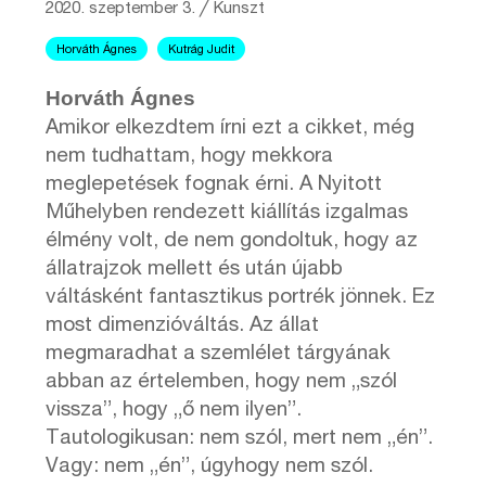
2020. szeptember 3.
╱
Kunszt
Horváth Ágnes
Kutrág Judit
Horváth Ágnes
Amikor elkezdtem írni ezt a cikket, még
nem tudhattam, hogy mekkora
meglepetések fognak érni. A Nyitott
Műhelyben rendezett kiállítás izgalmas
élmény volt, de nem gondoltuk, hogy az
állatrajzok mellett és után újabb
váltásként fantasztikus portrék jönnek. Ez
most dimenzióváltás. Az állat
megmaradhat a szemlélet tárgyának
abban az értelemben, hogy nem „szól
vissza”, hogy „ő nem ilyen”.
Tautologikusan: nem szól, mert nem „én”.
Vagy: nem „én”, úgyhogy nem szól.