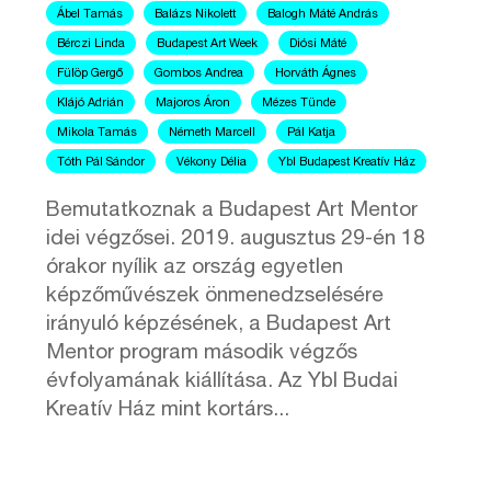
Ábel Tamás
Balázs Nikolett
Balogh Máté András
Bérczi Linda
Budapest Art Week
Diósi Máté
Fülöp Gergő
Gombos Andrea
Horváth Ágnes
Klájó Adrián
Majoros Áron
Mézes Tünde
Mikola Tamás
Németh Marcell
Pál Katja
Tóth Pál Sándor
Vékony Délia
Ybl Budapest Kreatív Ház
Bemutatkoznak a Budapest Art Mentor
idei végzősei. 2019. augusztus 29-én 18
órakor nyílik az ország egyetlen
képzőművészek önmenedzselésére
irányuló képzésének, a Budapest Art
Mentor program második végzős
évfolyamának kiállítása. Az Ybl Budai
Kreatív Ház mint kortárs...