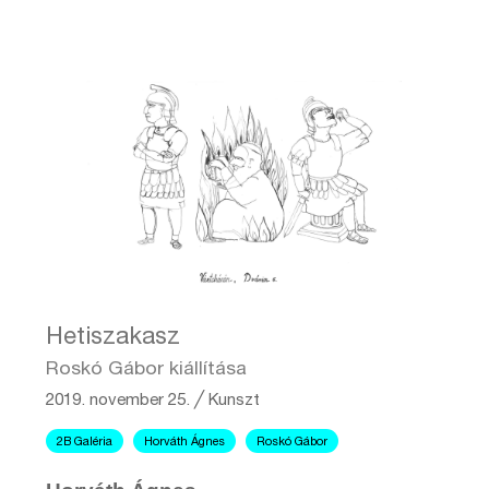
Hetiszakasz
Roskó Gábor kiállítása
2019. november 25.
╱
Kunszt
2B Galéria
Horváth Ágnes
Roskó Gábor