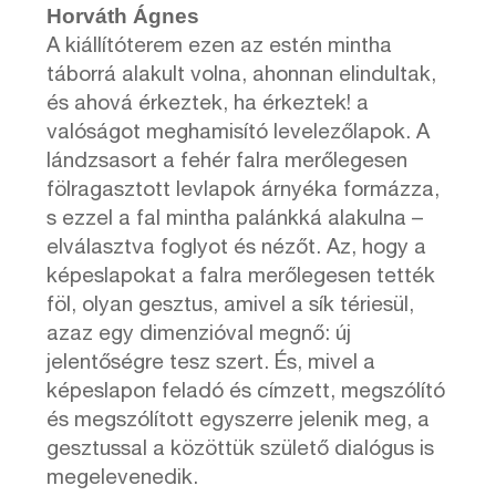
Horváth Ágnes
A kiállítóterem ezen az estén mintha
táborrá alakult volna, ahonnan elindultak,
és ahová érkeztek, ha érkeztek! a
valóságot meghamisító levelezőlapok. A
lándzsasort a fehér falra merőlegesen
fölragasztott levlapok árnyéka formázza,
s ezzel a fal mintha palánkká alakulna –
elválasztva foglyot és nézőt. Az, hogy a
képeslapokat a falra merőlegesen tették
föl, olyan gesztus, amivel a sík tériesül,
azaz egy dimenzióval megnő: új
jelentőségre tesz szert. És, mivel a
képeslapon feladó és címzett, megszólító
és megszólított egyszerre jelenik meg, a
gesztussal a közöttük születő dialógus is
megelevenedik.