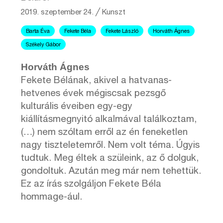
2019. szeptember 24.
╱
Kunszt
Barta Éva
Fekete Béla
Fekete László
Horváth Ágnes
Székely Gábor
Horváth Ágnes
Fekete Bélának, akivel a hatvanas-
hetvenes évek mégiscsak pezsgő
kulturális éveiben egy-egy
kiállításmegnyitó alkalmával találkoztam,
(…) nem szóltam erről az én feneketlen
nagy tiszteletemről. Nem volt téma. Úgyis
tudtuk. Meg éltek a szüleink, az ő dolguk,
gondoltuk. Azután meg már nem tehettük.
Ez az írás szolgáljon Fekete Béla
hommage-ául.