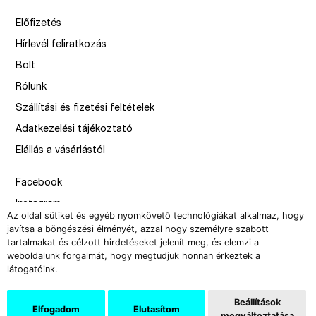
Előfizetés
Hírlevél feliratkozás
Bolt
Rólunk
Szállítási és fizetési feltételek
Adatkezelési tájékoztató
Elállás a vásárlástól
Facebook
Instagram
Az oldal sütiket és egyéb nyomkövető technológiákat alkalmaz, hogy
Issue
javítsa a böngészési élményét, azzal hogy személyre szabott
tartalmakat és célzott hirdetéseket jelenít meg, és elemzi a
–
weboldalunk forgalmát, hogy megtudjuk honnan érkeztek a
design by Solymosi Mór, Sirbik Attila
látogatóink.
webbyzolka
Beállítások
Elfogadom
Elutasítom
megváltoztatása