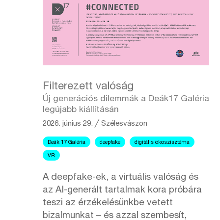
Filterezett valóság
Új generációs dilemmák a Deák17 Galéria
legújabb kiállításán
2026. június 29.
╱
Szélesvászon
Deák 17 Galéria
deepfake
digitális ökoszisztéma
VR
A deepfake-ek, a virtuális valóság és
az AI-generált tartalmak kora próbára
teszi az érzékelésünkbe vetett
bizalmunkat – és azzal szembesít,