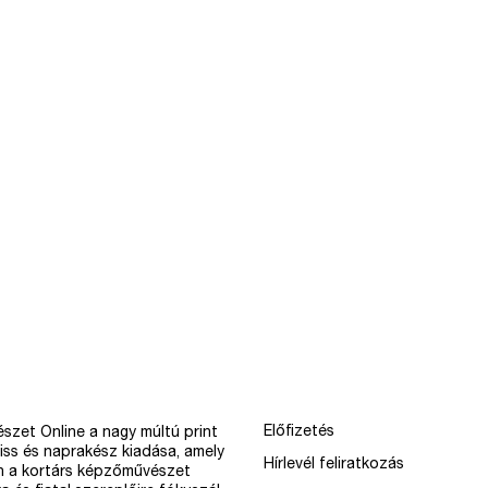
Előfizetés
szet Online a nagy múltú print
iss és naprakész kiadása, amely
Hírlevél feliratkozás
n a kortárs képzőművészet