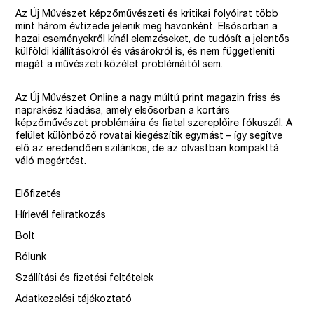
Az Új Művészet képzőművészeti és kritikai folyóirat több
mint három évtizede jelenik meg havonként. Elsősorban a
hazai eseményekről kínál elemzéseket, de tudósít a jelentős
külföldi kiállításokról és vásárokról is, és nem függetleníti
magát a művészeti közélet problémáitól sem.
Az Új Művészet Online a nagy múltú print magazin friss és
naprakész kiadása, amely elsősorban a kortárs
képzőművészet problémáira és fiatal szereplőire fókuszál. A
felület különböző rovatai kiegészítik egymást – így segítve
elő az eredendően szilánkos, de az olvastban kompakttá
váló megértést.
Előfizetés
Hírlevél feliratkozás
Bolt
Rólunk
Szállítási és fizetési feltételek
Adatkezelési tájékoztató