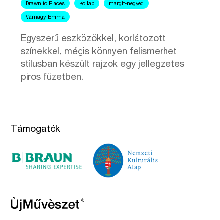
Drawn to Places
Kollab
margit-negyed
Várnagy Emma
Egyszerű eszközökkel, korlátozott
színekkel, mégis könnyen felismerhet
stílusban készült rajzok egy jellegzetes
piros füzetben.
Támogatók