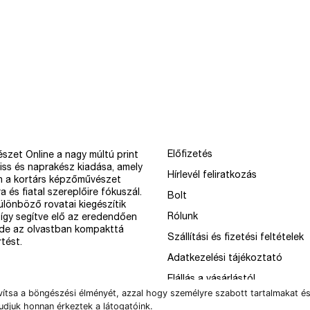
Előfizetés
szet Online a nagy múltú print
iss és naprakész kiadása, amely
Hírlevél feliratkozás
n a kortárs képzőművészet
a és fiatal szereplőire fókuszál.
Bolt
különböző rovatai kiegészítik
Rólunk
így segítve elő az eredendően
 de az olvastban kompakttá
Szállítási és fizetési feltételek
tést.
Adatkezelési tájékoztató
Elállás a vásárlástól
vítsa a böngészési élményét, azzal hogy személyre szabott tartalmakat és
udjuk honnan érkeztek a látogatóink.