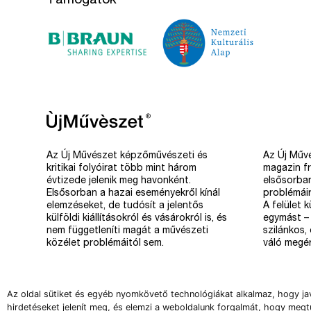
Támogatók
Az Új Művészet képzőművészeti és
Az Új Művé
kritikai folyóirat több mint három
magazin fr
évtizede jelenik meg havonként.
elsősorba
Elsősorban a hazai eseményekről kínál
problémáir
elemzéseket, de tudósít a jelentős
A felület 
külföldi kiállításokról és vásárokról is, és
egymást – 
nem függetleníti magát a művészeti
szilánkos,
közélet problémáitól sem.
váló megér
Az oldal sütiket és egyéb nyomkövető technológiákat alkalmaz, hogy ja
hirdetéseket jelenít meg, és elemzi a weboldalunk forgalmát, hogy megt
Copyright 2008-2026 Új Művészet