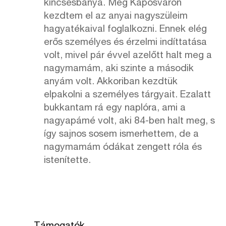
kincsesbánya. Még Kaposváron
kezdtem el az anyai nagyszüleim
hagyatékaival foglalkozni. Ennek elég
erős személyes és érzelmi indíttatása
volt, mivel pár évvel azelőtt halt meg a
nagymamám, aki szinte a második
anyám volt. Akkoriban kezdtük
elpakolni a személyes tárgyait. Ezalatt
bukkantam rá egy naplóra, ami a
nagyapámé volt, aki 84-ben halt meg, s
így sajnos sosem ismerhettem, de a
nagymamám ódákat zengett róla és
istenítette.