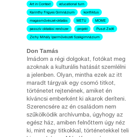
Art in Context
educational turn
Karinthy Frigyes Gimnázium
konfliktus
magasművészet-oktatás
METU
MOME
passzív oktatási rendszer
projekt
Puszt Zsófi
Zichy Mihály Iparművészeti Szakgimnázium
Don Tamás
Imádom a régi dolgokat, fotókat meg
azoknak a kulturális hatását szemlélni
a jelenben. Olyan, mintha ezek az itt
maradt tárgyak egy csomó titkot,
történetet rejtenének, amiket én
kíváncsi emberként ki akarok deríteni.
Szerencsére az én családom nem
szűkölködik archívumba, úgyhogy az
egész ház, amiben felnőttem úgy néz
ki, mint egy titkokkal, történetekkel teli