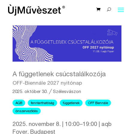
A függetlenek csúcstalálkozója
OFF-Biennále 2027 nyitónap
2025. október 30.
╱
Szélesvászon
AQB
fenntarthatóság
függetlenek
OFF Biennále
önszerveződés
2025. november 8. | 10:00–19:00 | aqb
Foyer, Budapest