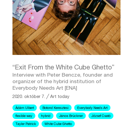
“Exit From the White Cube Ghetto”
Interview with Peter Bencze, founder and
organizer of the hybrid institution of
Everybody Needs Art [ENA]
2020. október 7.
╱
Art today
Ádám Ulbert
Botond Keresztesi
Everybody Needs Art
flexible way
hybrid
János Brückner
József Csató
Tayler Patrick
White Cube Ghetto