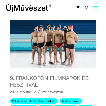
9. FRANKOFÓN FILMNAPOK ÉS
FESZTIVÁL
2019. február 12.
╱
Szélesvászon
9. Frankofón Filmnapok és Fesztivál
Audrey Tautou