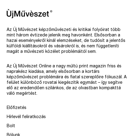
Az Új Művészet képzőművészeti és kritikai folyóirat több
mint három évtizede jelenik meg havonként. Elsősorban a
hazai eseményekről kínál elemzéseket, de tudósít a jelentős
külföldi kiállításokról és vásárokról is, és nem függetleníti
magát a művészeti közélet problémáitól sem.
Az Új Művészet Online a nagy múltú print magazin friss és
naprakész kiadása, amely elsősorban a kortárs
képzőművészet problémáira és fiatal szereplőire fókuszál. A
felület különböző rovatai kiegészítik egymást – így segítve
elő az eredendően szilánkos, de az olvastban kompakttá
váló megértést.
Előfizetés
Hírlevél feliratkozás
Bolt
Rólunk