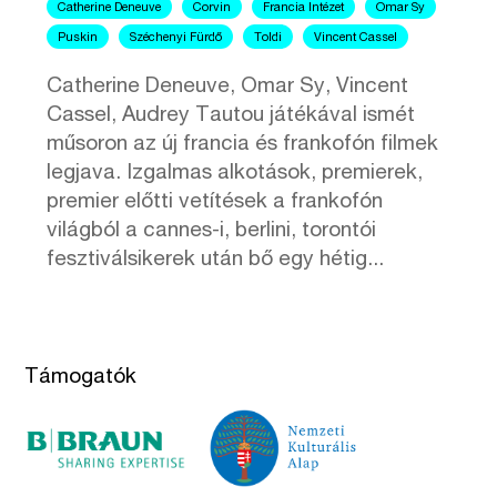
Catherine Deneuve
Corvin
Francia Intézet
Omar Sy
Puskin
Széchenyi Fürdő
Toldi
Vincent Cassel
Catherine Deneuve, Omar Sy, Vincent
Cassel, Audrey Tautou játékával ismét
műsoron az új francia és frankofón filmek
legjava. Izgalmas alkotások, premierek,
premier előtti vetítések a frankofón
világból a cannes-i, berlini, torontói
fesztiválsikerek után bő egy hétig...
Támogatók