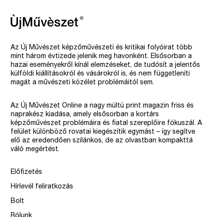
Az Új Művészet képzőművészeti és kritikai folyóirat több
mint három évtizede jelenik meg havonként. Elsősorban a
hazai eseményekről kínál elemzéseket, de tudósít a jelentős
külföldi kiállításokról és vásárokról is, és nem függetleníti
magát a művészeti közélet problémáitól sem.
Az Új Művészet Online a nagy múltú print magazin friss és
naprakész kiadása, amely elsősorban a kortárs
képzőművészet problémáira és fiatal szereplőire fókuszál. A
felület különböző rovatai kiegészítik egymást – így segítve
elő az eredendően szilánkos, de az olvastban kompakttá
váló megértést.
Előfizetés
Hírlevél feliratkozás
Bolt
Rólunk