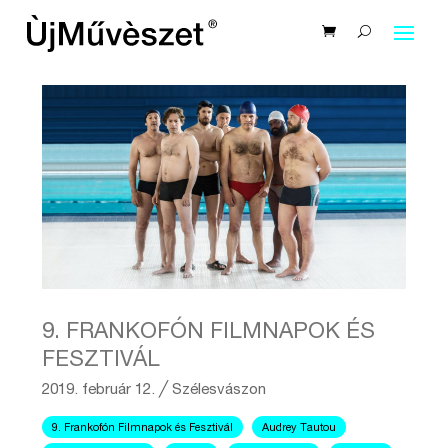
9. FRANKOFÓN FILMNAPOK ÉS
FESZTIVÁL
2019. február 12.
╱
Szélesvászon
9. Frankofón Filmnapok és Fesztivál
Audrey Tautou