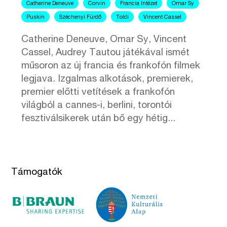
Catherine Deneuve
Corvin
Francia Intézet
Omar Sy
Puskin
Széchenyi Fürdő
Toldi
Vincent Cassel
Catherine Deneuve, Omar Sy, Vincent
Cassel, Audrey Tautou játékával ismét
műsoron az új francia és frankofón filmek
legjava. Izgalmas alkotások, premierek,
premier előtti vetítések a frankofón
világból a cannes-i, berlini, torontói
fesztiválsikerek után bő egy hétig...
Támogatók