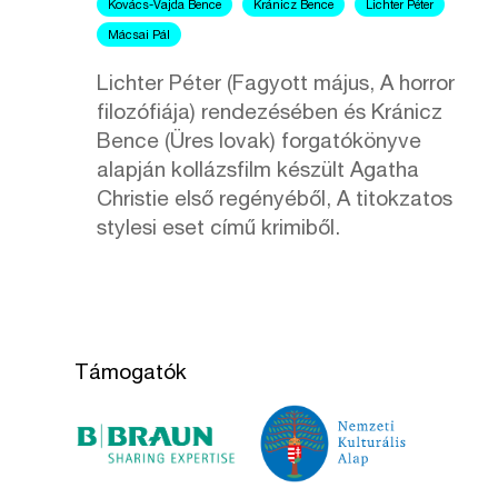
Kovács-Vajda Bence
Kránicz Bence
Lichter Péter
Mácsai Pál
Lichter Péter (Fagyott május, A horror
filozófiája) rendezésében és Kránicz
Bence (Üres lovak) forgatókönyve
alapján kollázsfilm készült Agatha
Christie első regényéből, A titokzatos
stylesi eset című krimiből.
Támogatók