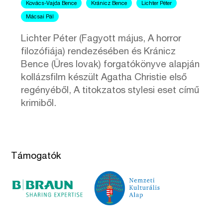
Kovács-Vajda Bence
Kránicz Bence
Lichter Péter
Mácsai Pál
Lichter Péter (Fagyott május, A horror
filozófiája) rendezésében és Kránicz
Bence (Üres lovak) forgatókönyve alapján
kollázsfilm készült Agatha Christie első
regényéből, A titokzatos stylesi eset című
krimiből.
Támogatók