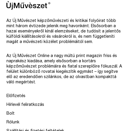
Az Új Művészet képzőművészeti és kritikai folyóirat több
mint három évtizede jelenik meg havonként. Elsősorban a
hazai eseményekről kínál elemzéseket, de tudósít a jelentős
külföldi kiállításokról és vásárokról is, és nem függetleníti
magát a művészeti közélet problémáitól sem.
Az Új Művészet Online a nagy múltú print magazin friss és
naprakész kiadása, amely elsősorban a kortárs
képzőművészet problémáira és fiatal szereplőire fókuszál. A
felület különböző rovatai kiegészítik egymást – így segítve
elő az eredendően szilánkos, de az olvastban kompakttá
váló megértést.
Előfizetés
Hírlevél feliratkozás
Bolt
Rólunk