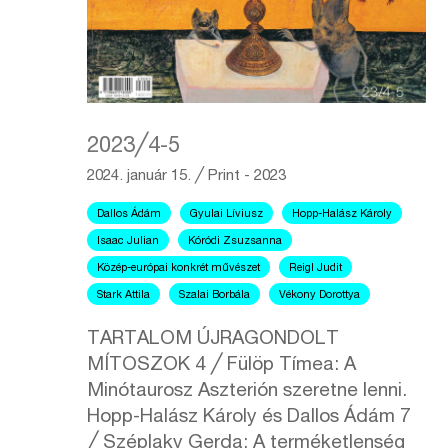
2023╱4-5
2024. január 15.
╱
Print - 2023
Dallos Ádám
Gyulai Líviusz
Hopp-Halász Károly
Isaac Julian
Kóródi Zsuzsanna
Közép-európai konkrét művészet
Reigl Judit
Stark Attila
Szalai Borbála
Vékony Dorottya
TARTALOM ÚJRAGONDOLT
MÍTOSZOK 4 ╱ Fülöp Tímea: A
Minótaurosz Aszterión szeretne lenni.
Hopp-Halász Károly és Dallos Ádám 7
╱ Széplaky Gerda: A terméketlenség