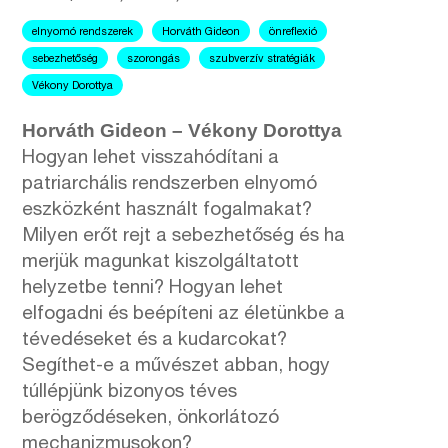
elnyomó rendszerek
Horváth Gideon
önreflexió
sebezhetőség
szorongás
szubverzív stratégiák
Vékony Dorottya
Horváth Gideon – Vékony Dorottya
Hogyan lehet visszahódítani a
patriarchális rendszerben elnyomó
eszközként használt fogalmakat?
Milyen erőt rejt a sebezhetőség és ha
merjük magunkat kiszolgáltatott
helyzetbe tenni? Hogyan lehet
elfogadni és beépíteni az életünkbe a
tévedéseket és a kudarcokat?
Segíthet-e a művészet abban, hogy
túllépjünk bizonyos téves
berögződéseken, önkorlátozó
mechanizmusokon?