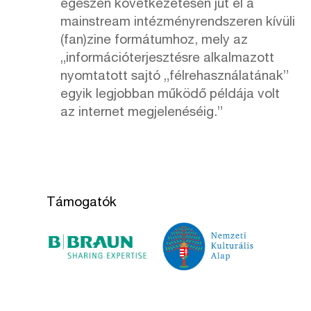
egészen következetesen jut el a
mainstream intézményrendszeren kívüli
(fan)zine formátumhoz, mely az
„információterjesztésre alkalmazott
nyomtatott sajtó „félrehasználatának”
egyik legjobban működő példája volt
az internet megjelenéséig.”
Támogatók