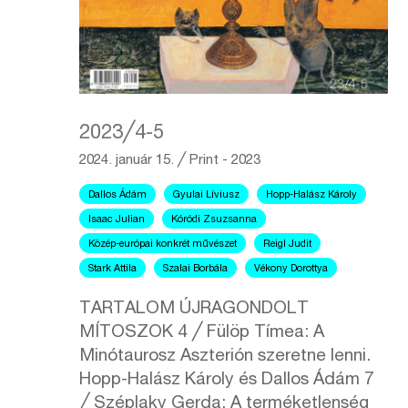
2023╱4-5
2024. január 15.
╱
Print - 2023
Dallos Ádám
Gyulai Líviusz
Hopp-Halász Károly
Isaac Julian
Kóródi Zsuzsanna
Közép-európai konkrét művészet
Reigl Judit
Stark Attila
Szalai Borbála
Vékony Dorottya
TARTALOM ÚJRAGONDOLT
MÍTOSZOK 4 ╱ Fülöp Tímea: A
Minótaurosz Aszterión szeretne lenni.
Hopp-Halász Károly és Dallos Ádám 7
╱ Széplaky Gerda: A terméketlenség