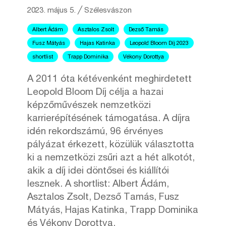
2023. május 5.
╱
Szélesvászon
Albert Ádám
Asztalos Zsolt
Dezső Tamás
Fusz Mátyás
Hajas Katinka
Leopold Bloom Díj 2023
shortlist
Trapp Dominika
Vékony Dorottya
A 2011 óta kétévenként meghirdetett
Leopold Bloom Díj célja a hazai
képzőművészek nemzetközi
karrierépítésének támogatása. A díjra
idén rekordszámú, 96 érvényes
pályázat érkezett, közülük választotta
ki a nemzetközi zsűri azt a hét alkotót,
akik a díj idei döntősei és kiállítói
lesznek. A shortlist: Albert Ádám,
Asztalos Zsolt, Dezső Tamás, Fusz
Mátyás, Hajas Katinka, Trapp Dominika
és Vékony Dorottya.