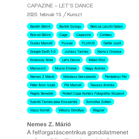
CAPAZINE – LET’S DANCE
2020. február 13.
╱
Kunszt
Baráth Bálint
Bartók György
Belicza László Gábor
Bolcsó Bálint
Cage
Capazine
Certeau
Dudás Marcell
Flusser
FLUXUS
Gellér Judit
Google Earth 5.0
Juhász Tamás
Kaincz Orsolya
Krokovay Nóra
Let's Dance
Mákó Rózi
Manovich
Mucsi Emese
Nagy András
Nemes Z Márió
Nikolaus Gerszewski
Pentelényi Pál
Péter Áron Izsák
Piti Marcell
Ravasz András
Regős Benedek
Robert Capa Kortárs Fotográfiai Központ
Szántó Tamás (aka Kisszántó)
Szmolka Zoltán
Vajsz Kornél
Vékony Dorottya
Wagner
Nemes Z. Márió
A felforgatáscentrikus gondolatmenet