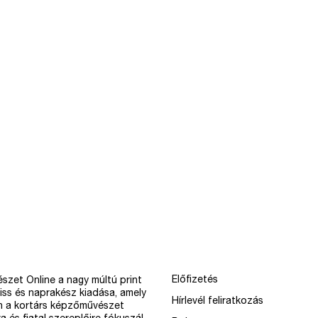
Előfizetés
szet Online a nagy múltú print
iss és naprakész kiadása, amely
Hírlevél feliratkozás
n a kortárs képzőművészet