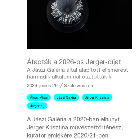
Átadták a 2026-os Jerger-díjat
A Jászi Galéria által alapított elismerést
harmadik alkalommal osztották ki
2026. június 29.
╱
Szélesvászon
Ákos+Ákos
Jászi Galéra
Jerger Krisztina
Jerger-díj
A Jászi Galéria a 2020-ban elhunyt
Jerger Krisztina művészettörténész,
kurátor emlékére 2020/21-ben