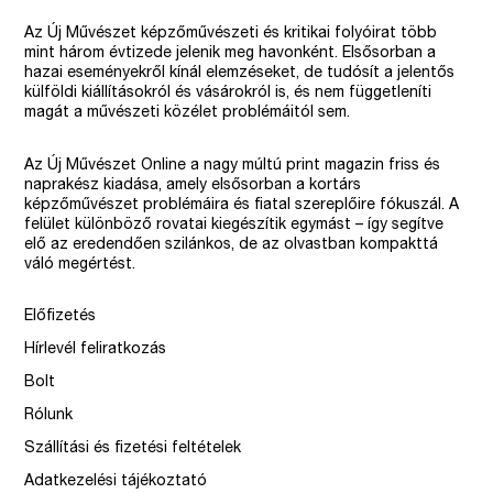
Az Új Művészet képzőművészeti és kritikai folyóirat több
mint három évtizede jelenik meg havonként. Elsősorban a
hazai eseményekről kínál elemzéseket, de tudósít a jelentős
külföldi kiállításokról és vásárokról is, és nem függetleníti
magát a művészeti közélet problémáitól sem.
Az Új Művészet Online a nagy múltú print magazin friss és
naprakész kiadása, amely elsősorban a kortárs
képzőművészet problémáira és fiatal szereplőire fókuszál. A
felület különböző rovatai kiegészítik egymást – így segítve
elő az eredendően szilánkos, de az olvastban kompakttá
váló megértést.
Előfizetés
Hírlevél feliratkozás
Bolt
Rólunk
Szállítási és fizetési feltételek
Adatkezelési tájékoztató