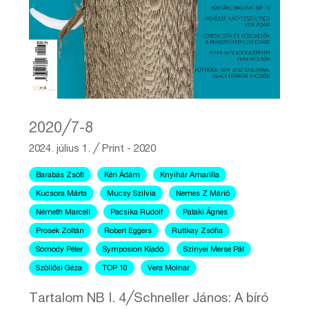
2020╱7-8
2024. július 1.
╱
Print - 2020
Barabás Zsófi
Kéri Ádám
Knyihár Amarilla
Kucsora Márta
Mucsy Szilvia
Nemes Z Márió
Németh Marcell
Pacsika Rudolf
Pataki Ágnes
Prosek Zoltán
Robert Eggers
Ruttkay Zsófia
Somody Péter
Symposion Kiadó
Szinyei Merse Pál
Szöllősi Géza
TOP 10
Vera Molnar
Tartalom NB I. 4╱Schneller János: A bíró