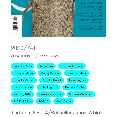
2020╱7-8
2024. július 1.
╱
Print - 2020
Barabás Zsófi
Kéri Ádám
Knyihár Amarilla
Kucsora Márta
Mucsy Szilvia
Nemes Z Márió
Németh Marcell
Pacsika Rudolf
Pataki Ágnes
Prosek Zoltán
Robert Eggers
Ruttkay Zsófia
Somody Péter
Symposion Kiadó
Szinyei Merse Pál
Szöllősi Géza
TOP 10
Vera Molnar
Tartalom NB I. 4╱Schneller János: A bíró