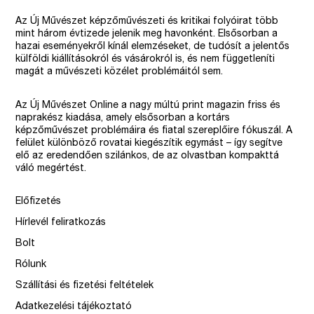
Az Új Művészet képzőművészeti és kritikai folyóirat több
mint három évtizede jelenik meg havonként. Elsősorban a
hazai eseményekről kínál elemzéseket, de tudósít a jelentős
külföldi kiállításokról és vásárokról is, és nem függetleníti
magát a művészeti közélet problémáitól sem.
Az Új Művészet Online a nagy múltú print magazin friss és
naprakész kiadása, amely elsősorban a kortárs
képzőművészet problémáira és fiatal szereplőire fókuszál. A
felület különböző rovatai kiegészítik egymást – így segítve
elő az eredendően szilánkos, de az olvastban kompakttá
váló megértést.
Előfizetés
Hírlevél feliratkozás
Bolt
Rólunk
Szállítási és fizetési feltételek
Adatkezelési tájékoztató