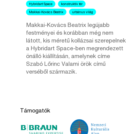
Hybridart Space
konstruktív tér
Makkai-Kovács Beatrix
urbánus világ
Makkai-Kovács Beatrix legújabb
festményei és korábban még nem
látott, kis méretű kollázsai szerepelnek
a Hybridart Space-ben megrendezett
önálló kiállításán, amelynek címe
Szabó Lőrinc Valami örök című
verséből származik.
Támogatók